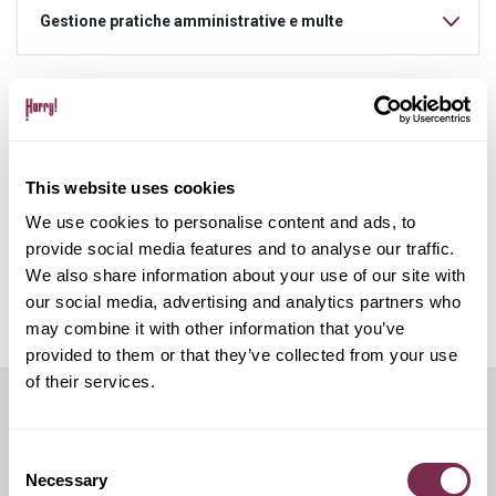
Gestione pratiche amministrative e multe
Gestione del noleggio tramite app su dispositivo
mobile
This website uses cookies
ALPHABET PAPERLESS Digital Onboarding
We use cookies to personalise content and ads, to
provide social media features and to analyse our traffic.
We also share information about your use of our site with
our social media, advertising and analytics partners who
Off Mode: sospensione temporanea del noleggio
may combine it with other information that you’ve
provided to them or that they’ve collected from your use
of their services.
Servizi aggiuntivi
Consent
Necessary
Selection