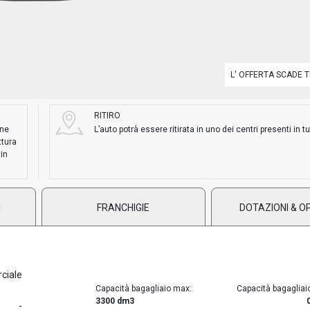
L' OFFERTA SCADE T
RITIRO
ane
L’auto potrà essere ritirata in uno dei centri presenti in tut
ttura
 in
I
FRANCHIGIE
DOTAZIONI & O
ciale
Capacità bagagliaio max:
Capacità bagagliai
3300 dm3
-