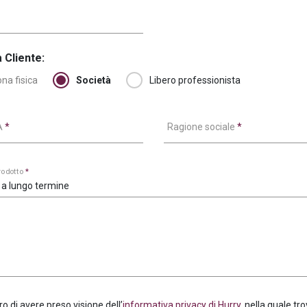
 Cliente:
na fisica
Società
Libero professionista
VA
*
Ragione sociale
*
prodotto
*
 a lungo termine
ro di avere preso visione dell’
informativa privacy di Hurry
, nella quale tro