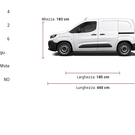
4
Altezza:
183 cm
2
6
Euro6.d tmp (2016/427) e seguenti
White
Larghezza:
185 cm
NO
Lunghezza:
440 cm