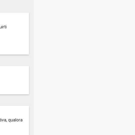
irti
tiva, qualora