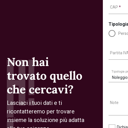
CAP
*
Tipologia
Perso
Partita I
Non hai
trovato quello
Tipologia 
Noleggio
che cercavi?
Lasciaci i tuoi dati e ti
Note
ricontatteremo per trovare
insieme la soluzione più adatta
Dichia