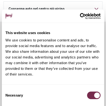
Consegna auto nel centro più vicino
This website uses cookies
Servizi aggiuntivi
We use cookies to personalise content and ads, to
provide social media features and to analyse our traffic.
We also share information about your use of our site with
our social media, advertising and analytics partners who
Ritiro Usato
may combine it with other information that you’ve
provided to them or that they’ve collected from your use
I nostri esperti ti forniranno una valutazione gratuita della
of their services.
tua auto. Se accetti la proposta, ci occuperemo di vendere la
tua auto e di restituirti l’importo pattuito che potrai usare
come vuoi.
Consent
Necessary
Selection