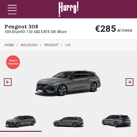
MENU
Peugeot 308
€285
NLT PRIVATI
NLT USATO PRIVATI
NLT NUOVO
al mese
308 BlueHDi 130 S&S EAT8 SW Allure
HOME
NOLEGGIO
PEUGEOT
308
NLT AZIENDE - P.IVA
NLT USATO AZIENDE - P. IVA
NLT USATO
PRONTA
CONSEGNA
AUTO USATE
FINANZIAMENTO
VALUTA E VENDI