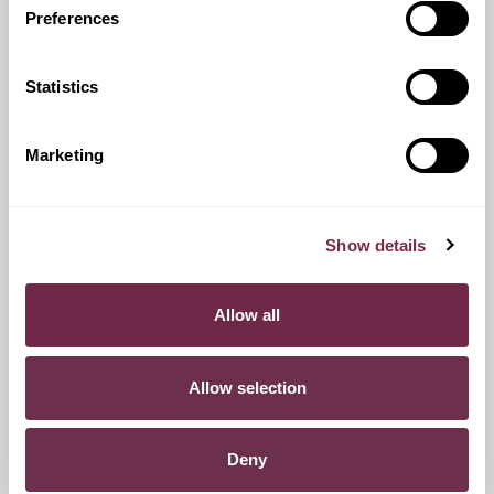
Preferences
Auto sostitutiva
Al momento del preventivo chiedi al tuo consulente
Statistics
Marketing
Pneumatici n.4 invernali
Durante i mesi invernali potrai equipaggiare la tua vettura
anche con pneumatici termici (se montabili sui cerchi in
Show details
dotazione), o in alternativa, qualora fosse possibile, con
catene da neve.
Allow all
Franchigie ridotte
Allow selection
Questo servizio ti offre la possibilità di scegliere tra diverse
opzioni di contributo danni, variando conseguentemente
Deny
l'importo del canone mensile di noleggio.