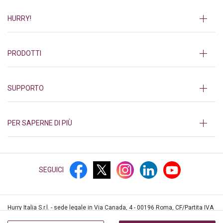
HURRY!
PRODOTTI
SUPPORTO
PER SAPERNE DI PIÙ
SEGUICI
Hurry Italia S.r.l. - sede legale in Via Canada, 4 - 00196 Roma, CF/Partita IVA
12552361003, iscritta al REA di Roma n.1382839 © Hurry!
2026