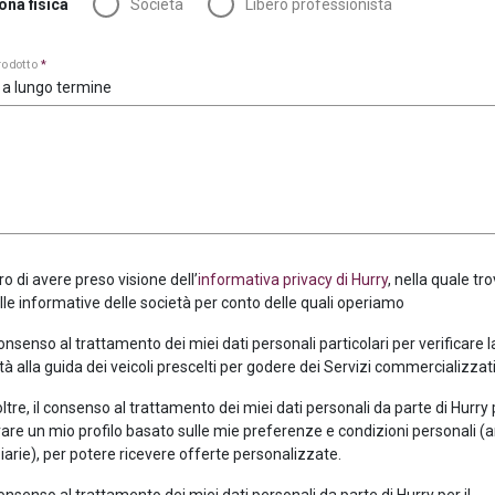
ona fisica
Società
Libero professionista
prodotto
*
 a lungo termine
ro di avere preso visione dell’
informativa privacy di Hurry
, nella quale tro
alle informative delle società per conto delle quali operiamo
consenso al trattamento dei miei dati personali particolari per verificare 
tà alla guida dei veicoli prescelti per godere dei Servizi commercializzati
oltre, il consenso al trattamento dei miei dati personali da parte di Hurry
are un mio profilo basato sulle mie preferenze e condizioni personali (
iarie), per potere ricevere offerte personalizzate.