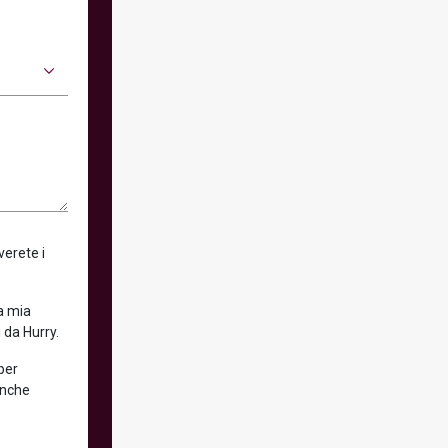
verete i
la mia
 da Hurry.
 per
anche