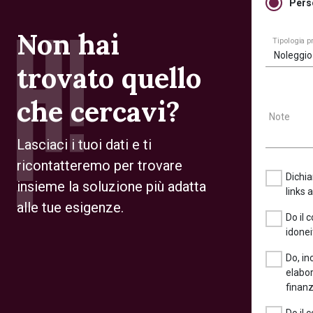
Pers
Non hai
Tipologia 
Noleggio
trovato quello
che cercavi?
Note
Lasciaci i tuoi dati e ti
ricontatteremo per trovare
Dichia
insieme la soluzione più adatta
links 
alle tue esigenze.
Do il 
idonei
Do, in
elabor
finanz