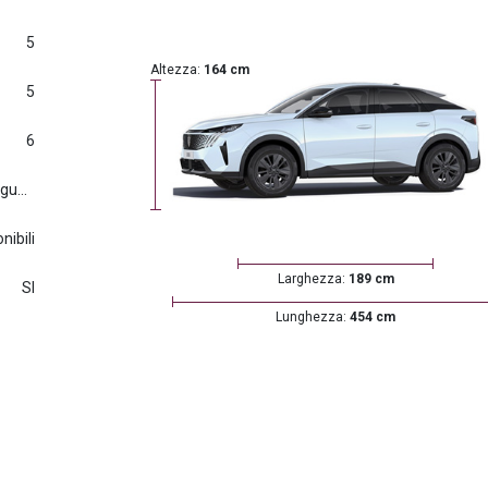
5
Altezza:
164 cm
5
6
Euro6.d tmp (2016/427) e seguenti
nibili
Larghezza:
189 cm
SI
Lunghezza:
454 cm