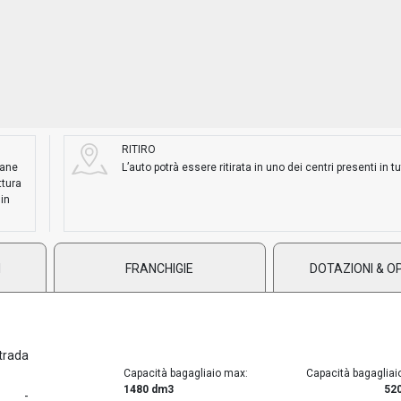
RITIRO
mane
L’auto potrà essere ritirata in uno dei centri presenti in tut
ttura
 in
I
FRANCHIGIE
DOTAZIONI & O
trada
Capacità bagagliaio max:
Capacità bagagliai
1480 dm3
52
-