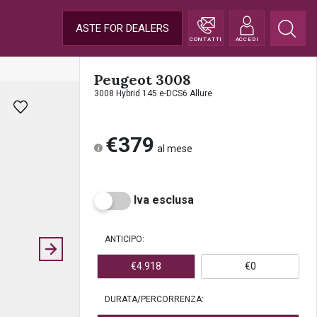
ASTE FOR DEALERS
CONTATTI
ACCEDI
Peugeot 3008
3008 Hybrid 145 e-DCS6 Allure
€379
al mese
Iva esclusa
ANTICIPO:
€4.918
€0
DURATA/PERCORRENZA: