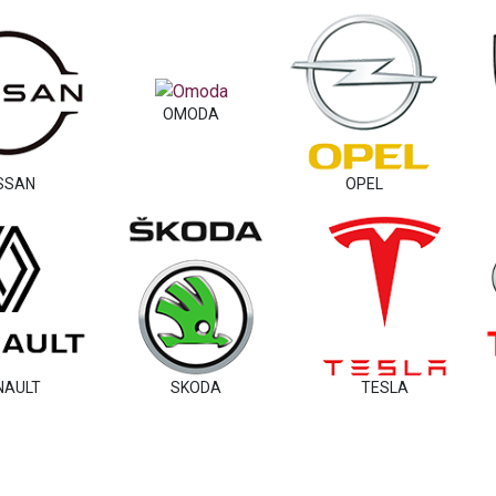
OMODA
SSAN
OPEL
NAULT
SKODA
TESLA