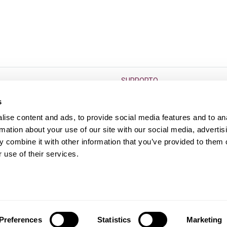
SUPPORTO
go termine
F.A.Q.
s
Condizioni di vendita
ise content and ads, to provide social media features and to an
Diritto di reso dell’usato
rmation about your use of our site with our social media, advertis
 combine it with other information that you’ve provided to them o
s
Contatti
 use of their services.
Preferences
Statistics
Marketing
A 12552361003, iscritta al REA di Roma n.1382839 © Hurry!
2026