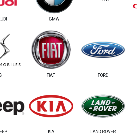
UDI
BMW
S
FIAT
FORD
EEP
KIA
LAND ROVER