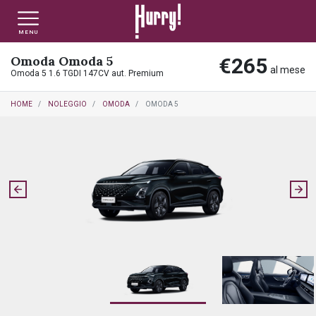
MENU
Omoda Omoda 5
€265
NLT PRIVATI
NLT USATO PRIVATI
NLT NUOVO
al mese
Omoda 5 1.6 TGDI 147CV aut. Premium
HOME
NOLEGGIO
OMODA
OMODA 5
NLT AZIENDE - P.IVA
NLT USATO AZIENDE - P. IVA
NLT USATO
AUTO USATE
FINANZIAMENTO
VALUTA E VENDI