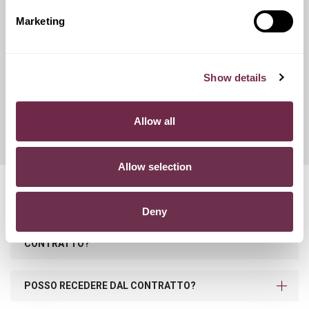
catene da neve.
Marketing
Franchigie ridotte
Show details
Questo servizio ti offre la possibilità di scegliere tra diverse
opzioni di contributo danni, variando conseguentemente
Allow all
l'importo del canone mensile di noleggio.
Allow selection
Domande frequenti
Deny
COSA SUCCEDE SE SUPERO I KM PREVISTI NEL
CONTRATTO?
POSSO RECEDERE DAL CONTRATTO?