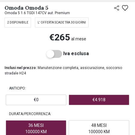
PREASSEGNAZIONE
Omoda Omoda 5
Omoda 5 1.6 TGDI 147CV aut. Premium
2 DISPONIBILE
L' OFFERTA SCADE TRA 30 GIORNI
€265
al mese
Iva esclusa
Inclusi nel prezzo:
Manutenzione completa, assicurazione, soccorso
stradale H24
ANTICIPO:
€0
€4.918
DURATA/PERCORRENZA:
36 MESI
48 MESI
100000 KM
100000 KM