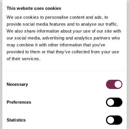
This website uses cookies
We use cookies to personalise content and ads, to
Servizi aggiuntivi
provide social media features and to analyse our traffic.
We also share information about your use of our site with
our social media, advertising and analytics partners who
may combine it with other information that you’ve
Ritiro Usato
provided to them or that they’ve collected from your use
of their services.
I nostri esperti ti forniranno una valutazione gratuita della
tua auto
Consent
Necessary
Selection
Pneumatici invernali
Preferences
Durante i mesi invernali potrai equipaggiare la tua vettura
anche con pneumatici termici (se montabili sui cerchi in
Statistics
dotazione), o in alternativa, qualora fosse possibile, con