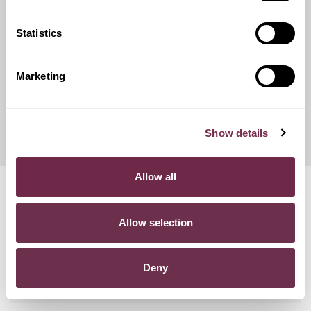
catene da neve.
Statistics
Franchigie ridotte
Marketing
Questo servizio ti offre la possibilità di scegliere tra diverse
opzioni di contributo danni, variando conseguentemente
l'importo del canone mensile di noleggio.
Show details
Allow all
Domande frequenti
Allow selection
POSSO RECEDERE DAL CONTRATTO?
Deny
COSA SUCCEDE SE SUPERO I KM PREVISTI NEL
CONTRATTO?