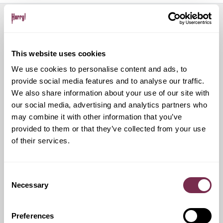
Servizi aggiuntivi
This website uses cookies
We use cookies to personalise content and ads, to
Ritiro Usato
provide social media features and to analyse our traffic.
We also share information about your use of our site with
our social media, advertising and analytics partners who
I nostri esperti ti forniranno una valutazione gratuita della
tua auto
may combine it with other information that you’ve
provided to them or that they’ve collected from your use
of their services.
Pneumatici invernali
Consent
Necessary
Selection
Durante i mesi invernali potrai equipaggiare la tua vettura
anche con pneumatici termici (se montabili sui cerchi in
dotazione), o in alternativa, qualora fosse possibile, con
Preferences