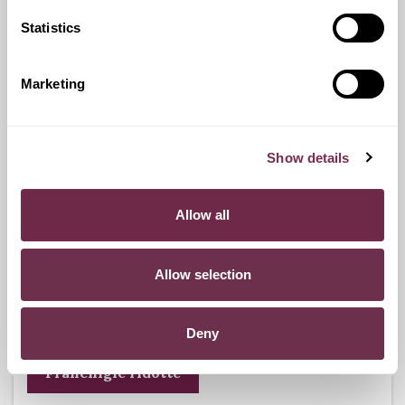
Statistics
Ritiro Usato
I nostri esperti ti forniranno una valutazione gratuita della
Marketing
tua auto.
Show details
Pneumatici n.4 invernali
Allow all
Durante i mesi invernali potrai equipaggiare la tua vettura
anche con pneumatici termici (se montabili sui cerchi in
Allow selection
dotazione), o in alternativa, qualora fosse possibile, con
catene da neve.
Deny
Franchigie ridotte