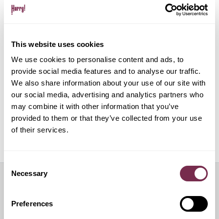
Gestione pratiche amministrative e multe
This website uses cookies
Gestione del noleggio tramite app su dispositivo
mobile
We use cookies to personalise content and ads, to
provide social media features and to analyse our traffic.
We also share information about your use of our site with
ALPHABET PAPERLESS Digital Onboarding
our social media, advertising and analytics partners who
may combine it with other information that you’ve
provided to them or that they’ve collected from your use
of their services.
Off Mode: sospensione temporanea del noleggio
Consent
Necessary
Selection
Servizi aggiuntivi
Preferences