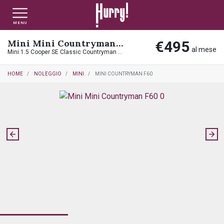
MENU
Mini Mini Countryman F60
€495
NLT PRIVATI
NLT USATO PRIVATI
NLT NUOVO
al mese
Mini 1.5 Cooper SE Classic Countryman ALL4
HOME
NOLEGGIO
MINI
MINI COUNTRYMAN F60
NLT AZIENDE - P.IVA
NLT USATO AZIENDE - P. IVA
NLT USATO
AUTO USATE
FINANZIAMENTO
VALUTA E VENDI