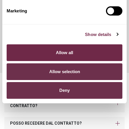
catene da neve.
Marketing
Franchigie ridotte
Show details
Questo servizio ti offre la possibilità di scegliere tra diverse
opzioni di contributo danni, variando conseguentemente
Allow all
l'importo del canone mensile di noleggio.
Allow selection
Domande frequenti
Deny
COSA SUCCEDE SE SUPERO I KM PREVISTI NEL
CONTRATTO?
POSSO RECEDERE DAL CONTRATTO?