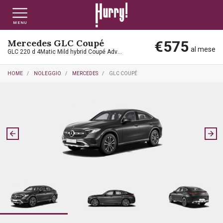
MENU
Mercedes GLC Coupé
€575
NLT PRIVATI
NLT USATO PRIVATI
NLT NUOVO
al mese
GLC 220 d 4Matic Mild hybrid Coupé Advanced Plus
HOME
NOLEGGIO
MERCEDES
GLC COUPÉ
NLT AZIENDE - P.IVA
NLT USATO AZIENDE - P. IVA
NLT USATO
AUTO USATE
FINANZIAMENTO
VALUTA E VENDI