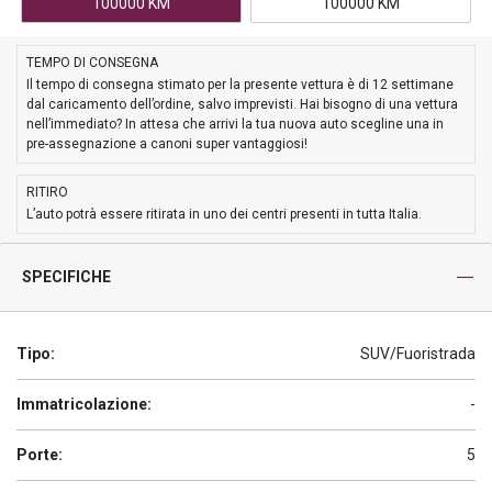
100000 KM
100000 KM
TEMPO DI CONSEGNA
Il tempo di consegna stimato per la presente vettura è di 12 settimane
dal caricamento dell’ordine, salvo imprevisti. Hai bisogno di una vettura
nell’immediato? In attesa che arrivi la tua nuova auto scegline una in
pre-assegnazione a canoni super vantaggiosi!
RITIRO
L’auto potrà essere ritirata in uno dei centri presenti in tutta Italia.
SPECIFICHE
Tipo:
SUV/Fuoristrada
Immatricolazione:
-
Porte:
5