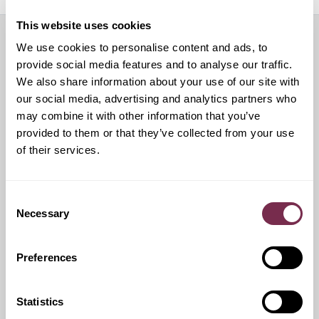
This website uses cookies
We use cookies to personalise content and ads, to
Servizi aggiuntivi
provide social media features and to analyse our traffic.
We also share information about your use of our site with
our social media, advertising and analytics partners who
may combine it with other information that you’ve
Ritiro Usato
provided to them or that they’ve collected from your use
of their services.
I nostri esperti ti forniranno una valutazione gratuita della
tua auto
Consent
Necessary
Selection
Pneumatici invernali
Preferences
Durante i mesi invernali potrai equipaggiare la tua vettura
anche con pneumatici termici (se montabili sui cerchi in
Statistics
dotazione), o in alternativa, qualora fosse possibile, con