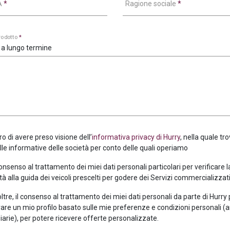
VA
*
Ragione sociale
*
prodotto
*
 a lungo termine
ro di avere preso visione dell’
informativa privacy di Hurry
, nella quale tro
alle informative delle società per conto delle quali operiamo
consenso al trattamento dei miei dati personali particolari per verificare 
tà alla guida dei veicoli prescelti per godere dei Servizi commercializzati
oltre, il consenso al trattamento dei miei dati personali da parte di Hurry
are un mio profilo basato sulle mie preferenze e condizioni personali (
iarie), per potere ricevere offerte personalizzate.