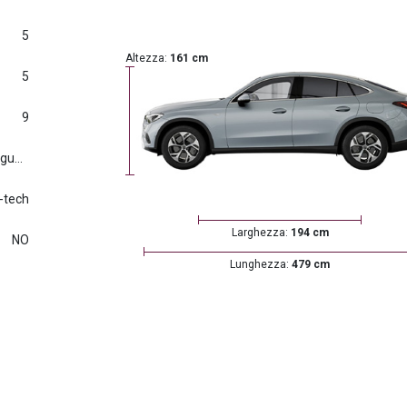
5
Altezza:
161 cm
5
9
Euro6.d tmp (2016/427) e seguenti
h-tech
Larghezza:
194 cm
NO
Lunghezza:
479 cm