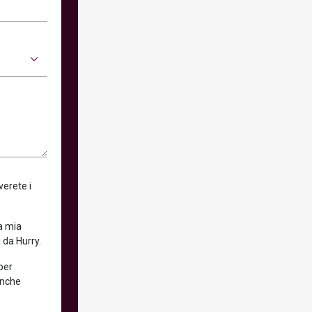
verete i
la mia
 da Hurry.
 per
anche