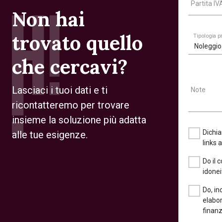
Partita I
Non hai
trovato quello
Tipologia 
Noleggio
che cercavi?
Lasciaci i tuoi dati e ti
Note
ricontatteremo per trovare
insieme la soluzione più adatta
Dichia
alle tue esigenze.
links 
Do il 
idonei
Do, in
elabor
finanz