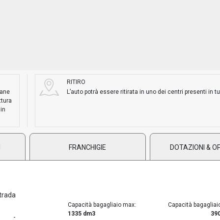
RITIRO
mane
L’auto potrà essere ritirata in uno dei centri presenti in tut
ttura
 in
I
FRANCHIGIE
DOTAZIONI & O
trada
Capacità bagagliaio max:
Capacità bagagliai
1335 dm3
39
-