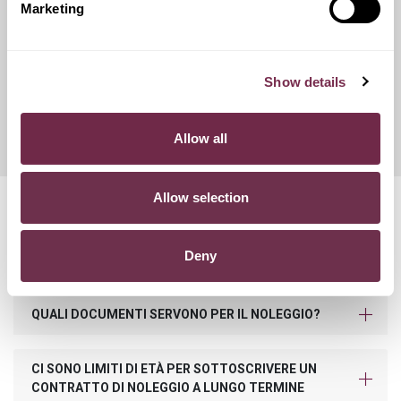
Marketing
Franchigie ridotte
Show details
Questo servizio ti offre la possibilità di scegliere tra diverse
opzioni di contributo danni, variando conseguentemente
l'importo del canone mensile di noleggio.
Allow all
Allow selection
Domande frequenti
Deny
POSSO ACQUISTARE IL VEICOLO A FINE NOLEGGIO?
QUALI DOCUMENTI SERVONO PER IL NOLEGGIO?
CI SONO LIMITI DI ETÀ PER SOTTOSCRIVERE UN
CONTRATTO DI NOLEGGIO A LUNGO TERMINE