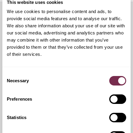
This website uses cookies
We use cookies to personalise content and ads, to
Servizi aggiuntivi
provide social media features and to analyse our traffic.
We also share information about your use of our site with
our social media, advertising and analytics partners who
may combine it with other information that you’ve
provided to them or that they’ve collected from your use
Pneumatici invernali
of their services.
Durante i mesi invernali potrai equipaggiare la tua vettura
anche con pneumatici termici.
Consent
Necessary
Selection
Ritiro Usato
Preferences
I nostri esperti ti forniranno una valutazione gratuita della
tua auto
Statistics