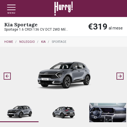
MENU
Kia Sportage
€319
NLT PRIVATI
NLT USATO PRIVATI
NLT NUOVO
al mese
Sportage 1.6 CRDI 136 CV DCT 2WD Mild Hybrid Business
HOME
NOLEGGIO
KIA
SPORTAGE
NLT AZIENDE - P.IVA
NLT USATO AZIENDE - P. IVA
NLT USATO
AUTO USATE
FINANZIAMENTO
VALUTA E VENDI