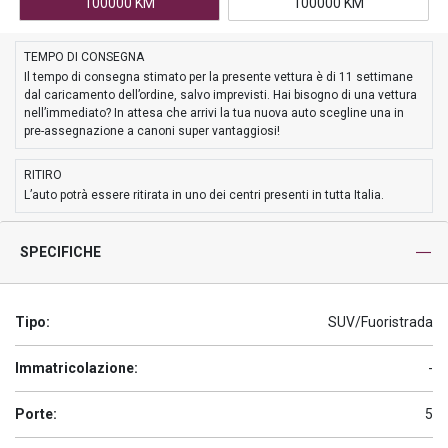
100000 KM
100000 KM
TEMPO DI CONSEGNA
Il tempo di consegna stimato per la presente vettura è di 11 settimane
dal caricamento dell’ordine, salvo imprevisti. Hai bisogno di una vettura
nell’immediato? In attesa che arrivi la tua nuova auto scegline una in
pre-assegnazione a canoni super vantaggiosi!
RITIRO
L’auto potrà essere ritirata in uno dei centri presenti in tutta Italia.
SPECIFICHE
Tipo:
SUV/Fuoristrada
Immatricolazione:
-
Porte:
5