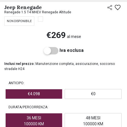
PREASSEGNAZIONE
Jeep Renegade
Renegade 1.5 T4 MHEV Renegade Altitude
NON DISPONIBILE
€269
al mese
Iva esclusa
Inclusi nel prezzo:
Manutenzione completa, assicurazione, soccorso
stradale H24
ANTICIPO:
€4.098
€0
DURATA/PERCORRENZA:
36 MESI
48 MESI
100000 KM
100000 KM