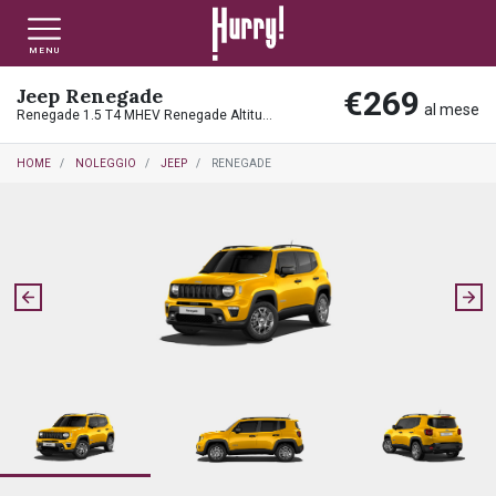
MENU
Jeep Renegade
€269
NLT PRIVATI
NLT USATO PRIVATI
NLT NUOVO
al mese
Renegade 1.5 T4 MHEV Renegade Altitude
HOME
NOLEGGIO
JEEP
RENEGADE
NLT AZIENDE - P.IVA
NLT USATO AZIENDE - P. IVA
NLT USATO
AUTO USATE
FINANZIAMENTO
VALUTA E VENDI