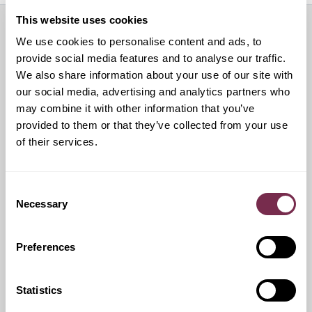
This website uses cookies
We use cookies to personalise content and ads, to
Servizi aggiuntivi
provide social media features and to analyse our traffic.
We also share information about your use of our site with
our social media, advertising and analytics partners who
may combine it with other information that you’ve
Ritiro Usato
provided to them or that they’ve collected from your use
of their services.
I nostri esperti ti forniranno una valutazione gratuita della
tua auto
Consent
Necessary
Selection
Pneumatici invernali
Preferences
Durante i mesi invernali potrai equipaggiare la tua vettura
anche con pneumatici termici (se montabili sui cerchi in
Statistics
dotazione), o in alternativa, qualora fosse possibile, con