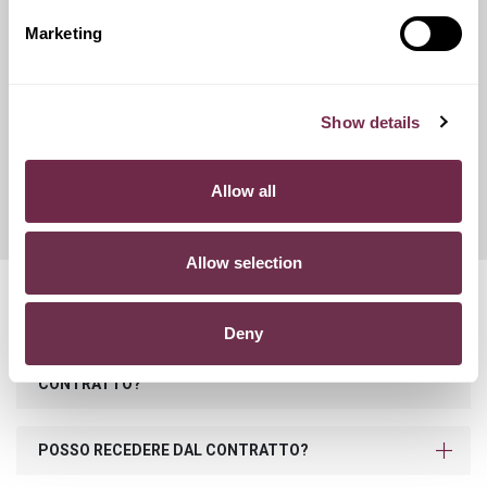
catene da neve.
Marketing
Franchigie ridotte
Show details
Questo servizio ti offre la possibilità di scegliere tra diverse
opzioni di contributo danni, variando conseguentemente
Allow all
l'importo del canone mensile di noleggio.
Allow selection
Domande frequenti
Deny
COSA SUCCEDE SE SUPERO I KM PREVISTI NEL
CONTRATTO?
POSSO RECEDERE DAL CONTRATTO?