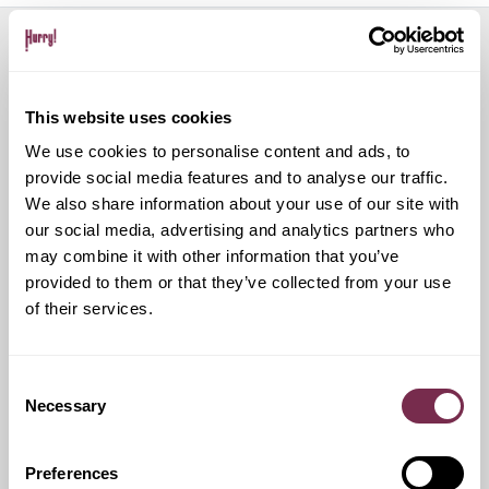
Servizi aggiuntivi
This website uses cookies
We use cookies to personalise content and ads, to
Ritiro Usato
provide social media features and to analyse our traffic.
We also share information about your use of our site with
our social media, advertising and analytics partners who
I nostri esperti ti forniranno una valutazione gratuita della
tua auto
may combine it with other information that you’ve
provided to them or that they’ve collected from your use
of their services.
Pneumatici invernali
Consent
Necessary
Selection
Durante i mesi invernali potrai equipaggiare la tua vettura
anche con pneumatici termici (se montabili sui cerchi in
dotazione), o in alternativa, qualora fosse possibile, con
Preferences