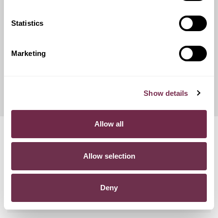
catene da neve.
Statistics
Franchigie ridotte
Marketing
Questo servizio ti offre la possibilità di scegliere tra diverse
opzioni di contributo danni, variando conseguentemente
l'importo del canone mensile di noleggio.
Show details
Allow all
Domande frequenti
Allow selection
POSSO RECEDERE DAL CONTRATTO?
Deny
COSA SUCCEDE SE SUPERO I KM PREVISTI NEL
CONTRATTO?