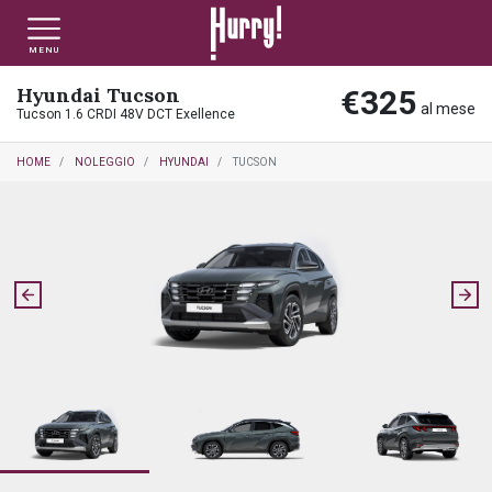
MENU
Hyundai Tucson
€325
NLT PRIVATI
NLT USATO PRIVATI
NLT NUOVO
al mese
Tucson 1.6 CRDI 48V DCT Exellence
HOME
NOLEGGIO
HYUNDAI
TUCSON
NLT AZIENDE - P.IVA
NLT USATO AZIENDE - P. IVA
NLT USATO
AUTO USATE
FINANZIAMENTO
VALUTA E VENDI