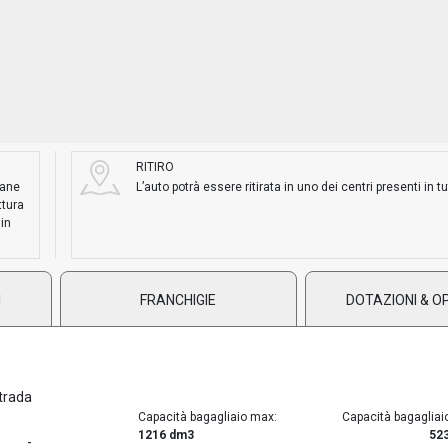
RITIRO
mane
L’auto potrà essere ritirata in uno dei centri presenti in tut
ttura
 in
I
FRANCHIGIE
DOTAZIONI & O
trada
Capacità bagagliaio max:
Capacità bagagliai
1216 dm3
52
-