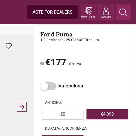
ASTE FOR DEALERS
CONTATTI
ACCEDI
Ford Puma
1.0 EcoBoost 125 CV S&S Titanium
€177
al mese
Iva esclusa
ANTICIPO:
€0
€4.098
DURATA/PERCORRENZA: