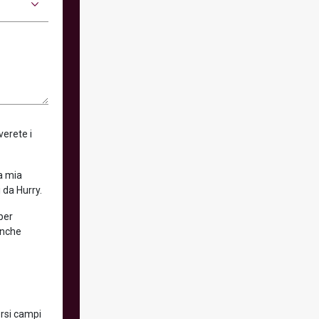
verete i
la mia
 da Hurry.
 per
anche
ersi campi