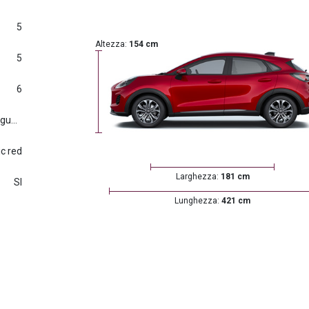
5
Altezza:
154 cm
5
6
Euro6.d tmp (2016/427) e seguenti
ic red
Larghezza:
181 cm
SI
Lunghezza:
421 cm