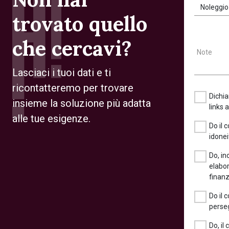
Noleggio
trovato quello
che cercavi?
Note
Lasciaci i tuoi dati e ti
ricontatteremo per trovare
Dichia
insieme la soluzione più adatta
links 
alle tue esigenze.
Do il 
idonei
Do, in
elabor
finanz
Do il 
perseg
Do, il