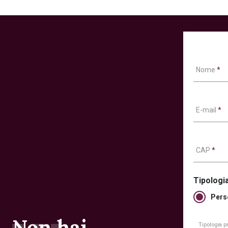
Nome
*
E-mail
*
CAP
*
Tipologia
Pers
Non hai
Tipologia 