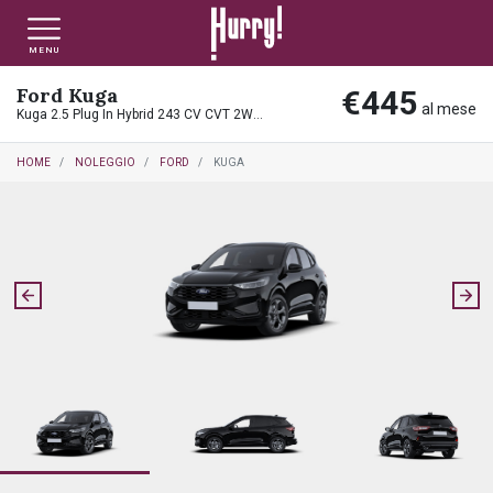
MENU
Ford Kuga
€445
NLT PRIVATI
NLT USATO PRIVATI
NLT NUOVO
al mese
Kuga 2.5 Plug In Hybrid 243 CV CVT 2WD ST-Line
HOME
NOLEGGIO
FORD
KUGA
NLT AZIENDE - P.IVA
NLT USATO AZIENDE - P. IVA
NLT USATO
AUTO USATE
FINANZIAMENTO
VALUTA E VENDI