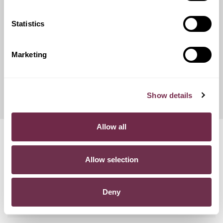
catene da neve.
Statistics
Franchigie ridotte
Marketing
Questo servizio ti offre la possibilità di scegliere tra diverse
opzioni di contributo danni, variando conseguentemente
l'importo del canone mensile di noleggio.
Show details
Allow all
Domande frequenti
Allow selection
POSSO RECEDERE DAL CONTRATTO?
Deny
COSA SUCCEDE SE SUPERO I KM PREVISTI NEL
CONTRATTO?