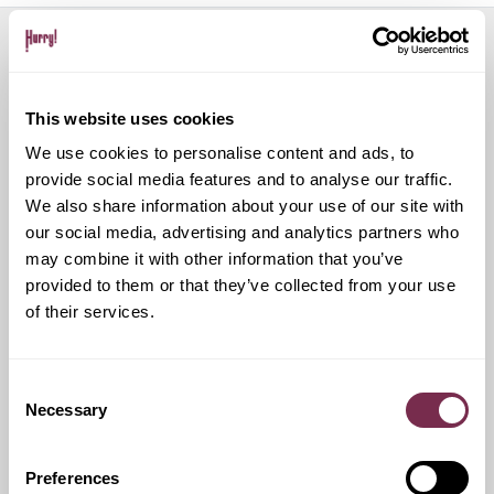
Servizi aggiuntivi
This website uses cookies
We use cookies to personalise content and ads, to
Ritiro Usato
provide social media features and to analyse our traffic.
We also share information about your use of our site with
our social media, advertising and analytics partners who
I nostri esperti ti forniranno una valutazione gratuita della
tua auto
may combine it with other information that you’ve
provided to them or that they’ve collected from your use
of their services.
Pneumatici invernali
Consent
Necessary
Selection
Durante i mesi invernali potrai equipaggiare la tua vettura
anche con pneumatici termici (se montabili sui cerchi in
dotazione), o in alternativa, qualora fosse possibile, con
Preferences