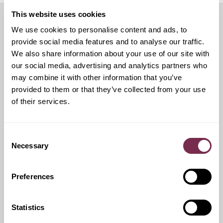
This website uses cookies
We use cookies to personalise content and ads, to
Servizi aggiuntivi
provide social media features and to analyse our traffic.
We also share information about your use of our site with
our social media, advertising and analytics partners who
may combine it with other information that you’ve
Ritiro Usato
provided to them or that they’ve collected from your use
of their services.
I nostri esperti ti forniranno una valutazione gratuita della
tua auto
Consent
Necessary
Selection
Pneumatici invernali
Preferences
Durante i mesi invernali potrai equipaggiare la tua vettura
anche con pneumatici termici (se montabili sui cerchi in
Statistics
dotazione), o in alternativa, qualora fosse possibile, con