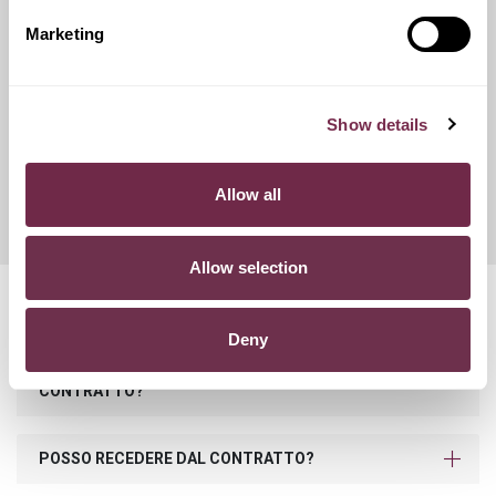
catene da neve.
Marketing
Franchigie ridotte
Show details
Questo servizio ti offre la possibilità di scegliere tra diverse
opzioni di contributo danni, variando conseguentemente
Allow all
l'importo del canone mensile di noleggio.
Allow selection
Domande frequenti
Deny
COSA SUCCEDE SE SUPERO I KM PREVISTI NEL
CONTRATTO?
POSSO RECEDERE DAL CONTRATTO?