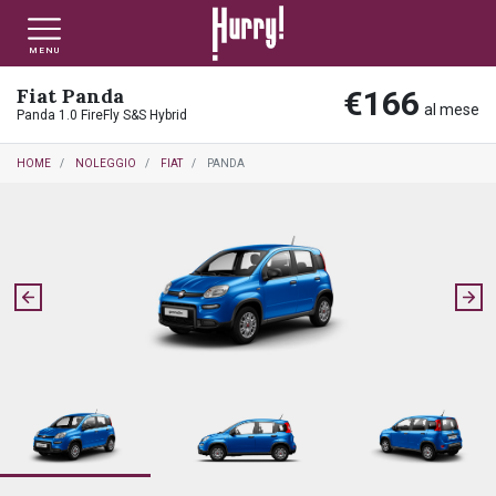
MENU
Fiat Panda
€166
NLT PRIVATI
NLT USATO PRIVATI
NLT NUOVO
al mese
Panda 1.0 FireFly S&S Hybrid
HOME
NOLEGGIO
FIAT
PANDA
NLT AZIENDE - P.IVA
NLT USATO AZIENDE - P. IVA
NLT USATO
AUTO USATE
FINANZIAMENTO
VALUTA E VENDI