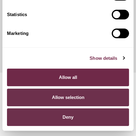
catene da neve.
Statistics
Franchigie ridotte
Marketing
Questo servizio ti offre la possibilità di scegliere tra diverse
opzioni di contributo danni, variando conseguentemente
l'importo del canone mensile di noleggio.
Show details
Allow all
Domande frequenti
Allow selection
COSA SUCCEDE SE SUPERO I KM PREVISTI NEL
CONTRATTO?
Deny
POSSO RECEDERE DAL CONTRATTO?