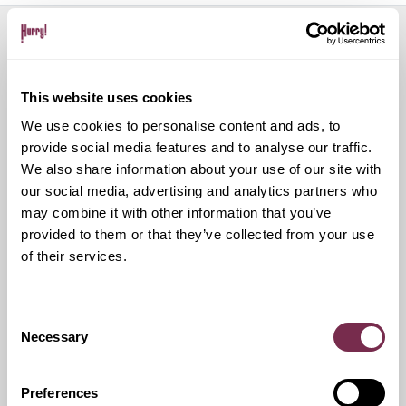
Servizi aggiuntivi
This website uses cookies
We use cookies to personalise content and ads, to
Ritiro Usato
provide social media features and to analyse our traffic.
We also share information about your use of our site with
our social media, advertising and analytics partners who
I nostri esperti ti forniranno una valutazione gratuita della
tua auto
may combine it with other information that you’ve
provided to them or that they’ve collected from your use
of their services.
Pneumatici invernali
Consent
Necessary
Selection
Durante i mesi invernali potrai equipaggiare la tua vettura
anche con pneumatici termici (se montabili sui cerchi in
dotazione), o in alternativa, qualora fosse possibile, con
Preferences