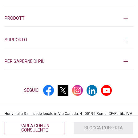
PRODOTTI
SUPPORTO
PER SAPERNE DI PIÙ
SEGUICI
Hurry Italia S.r.l. - sede legale in Via Canada, 4 - 00196 Roma, CF/Partita IVA
12552361003, iscritta al REA di Roma n.1382839 © Hurry!
2026
PARLA CON UN
BLOCCA L'OFFERTA
CONSULENTE
PRIVACY
COOKIES
PRIVACY CALL CENTER