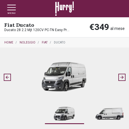
MENU
Fiat Ducato
€349
NLT PRIVATI
NLT USATO PRIVATI
NLT NUOVO
al mese
Ducato 28 2.2 Mjt 120CV PC-TN Easy Pro Furgone
HOME
NOLEGGIO
FIAT
DUCATO
NLT AZIENDE - P.IVA
NLT USATO AZIENDE - P. IVA
NLT USATO
AUTO USATE
FINANZIAMENTO
VALUTA E VENDI