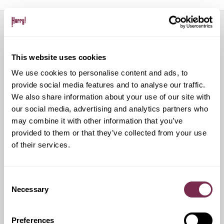
Servizi aggiuntivi
This website uses cookies
We use cookies to personalise content and ads, to
provide social media features and to analyse our traffic.
Ritiro Usato
We also share information about your use of our site with
our social media, advertising and analytics partners who
I nostri esperti ti forniranno una valutazione gratuita della
may combine it with other information that you’ve
tua auto
provided to them or that they’ve collected from your use
of their services.
Pneumatici invernali
Consent
Necessary
Selection
Durante i mesi invernali potrai equipaggiare la tua vettura
anche con pneumatici termici (se montabili sui cerchi in
Preferences
dotazione), o in alternativa, qualora fosse possibile, con