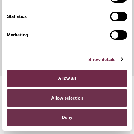
catene da neve.
Statistics
Franchigie ridotte
Marketing
Questo servizio ti offre la possibilità di scegliere tra diverse
opzioni di contributo danni, variando conseguentemente
l'importo del canone mensile di noleggio.
Show details
Allow all
Domande frequenti
Allow selection
COSA SUCCEDE SE SUPERO I KM PREVISTI NEL
CONTRATTO?
Deny
POSSO RECEDERE DAL CONTRATTO?