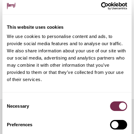
Gestione pratiche amministrative e multe
This website uses cookies
Gestione del noleggio tramite app su dispositivo
mobile
We use cookies to personalise content and ads, to
provide social media features and to analyse our traffic.
We also share information about your use of our site with
ALPHABET PAPERLESS Digital Onboarding
our social media, advertising and analytics partners who
may combine it with other information that you’ve
provided to them or that they’ve collected from your use
of their services.
Off Mode: sospensione temporanea del noleggio
Consent
Necessary
Selection
Servizi aggiuntivi
Preferences