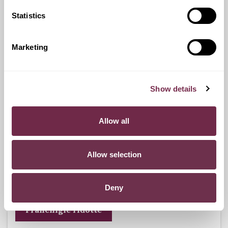
Statistics
Ritiro Usato
I nostri esperti ti forniranno una valutazione gratuita della
Marketing
tua auto.
Show details
Pneumatici n.4 invernali
Allow all
Durante i mesi invernali potrai equipaggiare la tua vettura
anche con pneumatici termici (se montabili sui cerchi in
Allow selection
dotazione), o in alternativa, qualora fosse possibile, con
catene da neve.
Deny
Franchigie ridotte