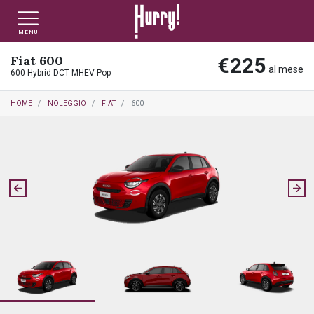
MENU
Fiat 600
€225
NLT PRIVATI
NLT USATO PRIVATI
NLT NUOVO
al mese
600 Hybrid DCT MHEV Pop
HOME
NOLEGGIO
FIAT
600
NLT AZIENDE - P.IVA
NLT USATO AZIENDE - P. IVA
NLT USATO
AUTO USATE
FINANZIAMENTO
VALUTA E VENDI