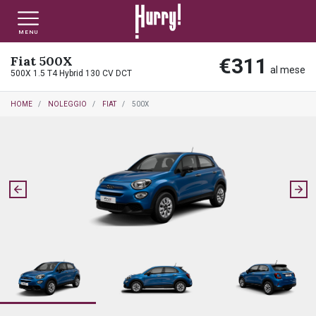
MENU
Fiat 500X
€311
NLT PRIVATI
NLT USATO PRIVATI
NLT NUOVO
al mese
500X 1.5 T4 Hybrid 130 CV DCT
HOME
NOLEGGIO
FIAT
500X
NLT AZIENDE - P.IVA
NLT USATO AZIENDE - P. IVA
NLT USATO
AUTO USATE
FINANZIAMENTO
VALUTA E VENDI