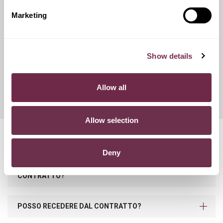
catene da neve.
Marketing
Franchigie ridotte
Show details
Questo servizio ti offre la possibilità di scegliere tra diverse
opzioni di contributo danni, variando conseguentemente
Allow all
l'importo del canone mensile di noleggio.
Allow selection
Domande frequenti
Deny
COSA SUCCEDE SE SUPERO I KM PREVISTI NEL
CONTRATTO?
POSSO RECEDERE DAL CONTRATTO?