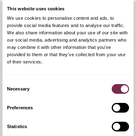
This website uses cookies
We use cookies to personalise content and ads, to
Servizi aggiuntivi
provide social media features and to analyse our traffic.
We also share information about your use of our site with
our social media, advertising and analytics partners who
may combine it with other information that you’ve
Ritiro Usato
provided to them or that they’ve collected from your use
of their services.
I nostri esperti ti forniranno una valutazione gratuita della
tua auto
Consent
Necessary
Selection
Pneumatici invernali
Preferences
Durante i mesi invernali potrai equipaggiare la tua vettura
anche con pneumatici termici (se montabili sui cerchi in
Statistics
dotazione), o in alternativa, qualora fosse possibile, con