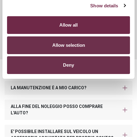
Show details
Ritiro Usato
I nostri esperti ti forniranno una valutazione gratuita della
Allow all
tua auto. Se accetti la proposta, ci occuperemo di vendere la
tua auto e di restituirti l’importo pattuito che potrai usare
come vuoi.
Allow selection
Deny
Domande frequenti
LA MANUTENZIONE È A MIO CARICO?
ALLA FINE DEL NOLEGGIO POSSO COMPRARE
L'AUTO?
E' POSSIBILE INSTALLARE SUL VEICOLO UN