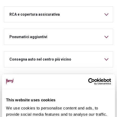
RCA e copertura assicurativa
Pneumatici aggiuntivi
Consegna auto nel centro più vicino
Possibilità di acquisto del veicolo dopo il noleggio
This website uses cookies
Consulenza personalizzata dedicata per tutta la
durata del noleggio
We use cookies to personalise content and ads, to
provide social media features and to analyse our traffic.