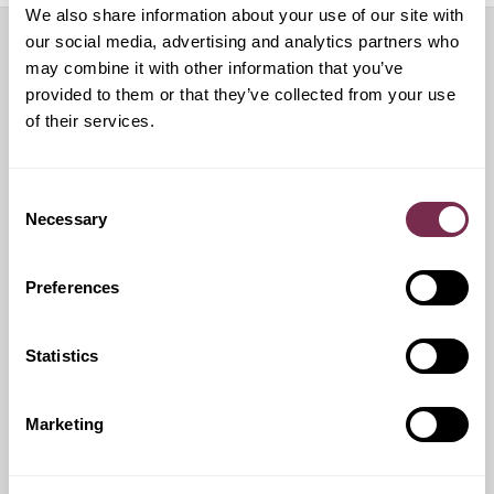
We also share information about your use of our site with
our social media, advertising and analytics partners who
Servizi aggiuntivi
may combine it with other information that you’ve
provided to them or that they’ve collected from your use
of their services.
Auto sostitutiva
Consent
Necessary
Selection
Al momento del preventivo chiedi al tuo consulente
Preferences
Franchigie ridotte
Statistics
Questo servizio ti offre la possibilità di scegliere tra diverse
opzioni di contributo danni, variando conseguentemente
Marketing
l'importo del canone mensile di noleggio.