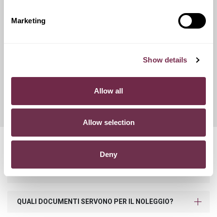
opzioni di contributo danni, variando conseguentemente
l'importo del canone mensile di noleggio.
Marketing
Ritiro Usato
Show details
I nostri esperti ti forniranno una valutazione gratuita della
tua auto
Allow all
Allow selection
Domande frequenti
Deny
POSSO ACQUISTARE IL VEICOLO A FINE NOLEGGIO?
QUALI DOCUMENTI SERVONO PER IL NOLEGGIO?