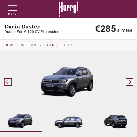
MENU
Dacia Duster
€285
NLT PRIVATI
NLT USATO PRIVATI
NLT NUOVO
al mese
Duster Eco-G 120 CV Expression
HOME
NOLEGGIO
DACIA
DUSTER
NLT AZIENDE - P.IVA
NLT USATO AZIENDE - P. IVA
NLT USATO
AUTO USATE
FINANZIAMENTO
VALUTA E VENDI