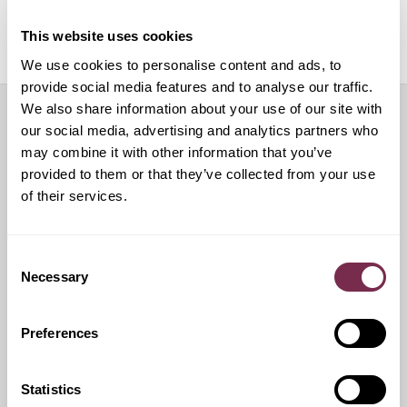
Pneumatici aggiuntivi
This website uses cookies
We use cookies to personalise content and ads, to
provide social media features and to analyse our traffic.
We also share information about your use of our site with
our social media, advertising and analytics partners who
Servizi aggiuntivi
may combine it with other information that you’ve
provided to them or that they’ve collected from your use
of their services.
Auto sostitutiva
Consent
Al momento del preventivo chiedi al tuo consulente
Necessary
Selection
Preferences
Franchigie ridotte
Statistics
Questo servizio ti offre la possibilità di scegliere tra diverse