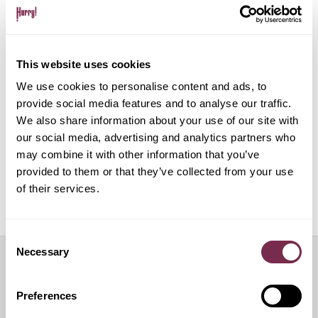
Gestione pratiche amministrative e multe
This website uses cookies
Gestione del noleggio tramite app su dispositivo
mobile
We use cookies to personalise content and ads, to
provide social media features and to analyse our traffic.
We also share information about your use of our site with
ALPHABET PAPERLESS Digital Onboarding
our social media, advertising and analytics partners who
may combine it with other information that you’ve
provided to them or that they’ve collected from your use
of their services.
Off Mode: sospensione temporanea del noleggio
Consent
Necessary
Selection
Servizi aggiuntivi
Preferences