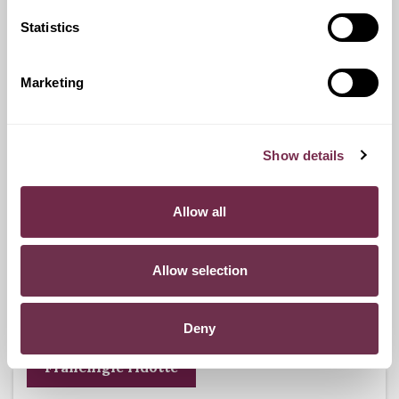
Statistics
Ritiro Usato
I nostri esperti ti forniranno una valutazione gratuita della
Marketing
tua auto.
Show details
Pneumatici n.4 invernali
Allow all
Durante i mesi invernali potrai equipaggiare la tua vettura
anche con pneumatici termici (se montabili sui cerchi in
Allow selection
dotazione), o in alternativa, qualora fosse possibile, con
catene da neve.
Deny
Franchigie ridotte