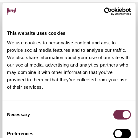
Servizi aggiuntivi
This website uses cookies
We use cookies to personalise content and ads, to
Ritiro Usato
provide social media features and to analyse our traffic.
We also share information about your use of our site with
our social media, advertising and analytics partners who
I nostri esperti ti forniranno una valutazione gratuita della
tua auto
may combine it with other information that you’ve
provided to them or that they’ve collected from your use
of their services.
Pneumatici invernali
Consent
Necessary
Selection
Durante i mesi invernali potrai equipaggiare la tua vettura
anche con pneumatici termici (se montabili sui cerchi in
dotazione), o in alternativa, qualora fosse possibile, con
Preferences