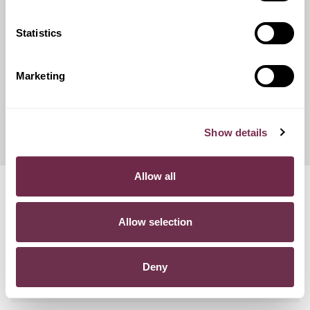
catene da neve.
Statistics
Franchigie ridotte
Marketing
Questo servizio ti offre la possibilità di scegliere tra diverse
opzioni di contributo danni, variando conseguentemente
l'importo del canone mensile di noleggio.
Show details
Allow all
Domande frequenti
Allow selection
POSSO RECEDERE DAL CONTRATTO?
Deny
COSA SUCCEDE SE SUPERO I KM PREVISTI NEL
CONTRATTO?