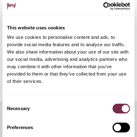
Gestione pratiche amministrative e multe
This website uses cookies
Gestione del noleggio tramite app su dispositivo
mobile
We use cookies to personalise content and ads, to
provide social media features and to analyse our traffic.
We also share information about your use of our site with
ALPHABET PAPERLESS Digital Onboarding
our social media, advertising and analytics partners who
may combine it with other information that you’ve
provided to them or that they’ve collected from your use
of their services.
Off Mode: sospensione temporanea del noleggio
Consent
Necessary
Selection
Servizi aggiuntivi
Preferences