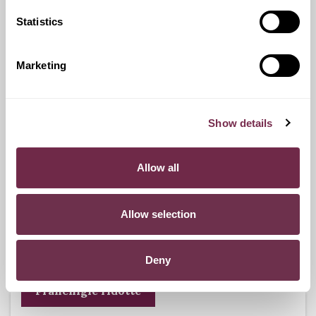
Statistics
Ritiro Usato
I nostri esperti ti forniranno una valutazione gratuita della
Marketing
tua auto.
Show details
Pneumatici n.4 invernali
Allow all
Durante i mesi invernali potrai equipaggiare la tua vettura
anche con pneumatici termici (se montabili sui cerchi in
Allow selection
dotazione), o in alternativa, qualora fosse possibile, con
catene da neve.
Deny
Franchigie ridotte