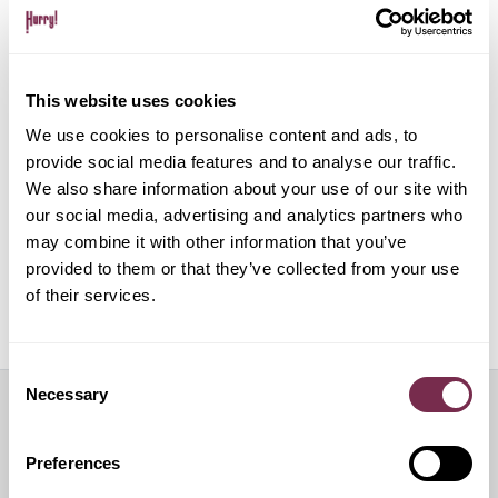
Gestione pratiche amministrative e multe
This website uses cookies
Gestione del noleggio tramite app su dispositivo
mobile
We use cookies to personalise content and ads, to
provide social media features and to analyse our traffic.
We also share information about your use of our site with
ALPHABET PAPERLESS Digital Onboarding
our social media, advertising and analytics partners who
may combine it with other information that you’ve
provided to them or that they’ve collected from your use
of their services.
Off Mode: sospensione temporanea del noleggio
Consent
Necessary
Selection
Servizi aggiuntivi
Preferences