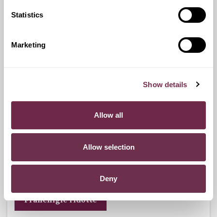
Statistics
Ritiro Usato
I nostri esperti ti forniranno una valutazione gratuita della
Marketing
tua auto.
Show details
Pneumatici n.4 invernali
Allow all
Durante i mesi invernali potrai equipaggiare la tua vettura
anche con pneumatici termici (se montabili sui cerchi in
Allow selection
dotazione), o in alternativa, qualora fosse possibile, con
catene da neve.
Deny
Franchigie ridotte