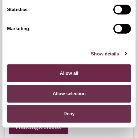
Statistics
Ritiro Usato
I nostri esperti ti forniranno una valutazione gratuita della
Marketing
tua auto.
Show details
Pneumatici n.4 invernali
Allow all
Durante i mesi invernali potrai equipaggiare la tua vettura
anche con pneumatici termici (se montabili sui cerchi in
Allow selection
dotazione), o in alternativa, qualora fosse possibile, con
catene da neve.
Deny
Franchigie ridotte