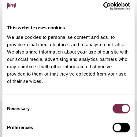
Gestione pratiche amministrative e multe
This website uses cookies
Gestione del noleggio tramite app su dispositivo
mobile
We use cookies to personalise content and ads, to
provide social media features and to analyse our traffic.
We also share information about your use of our site with
ALPHABET PAPERLESS Digital Onboarding
our social media, advertising and analytics partners who
may combine it with other information that you’ve
provided to them or that they’ve collected from your use
of their services.
Off Mode: sospensione temporanea del noleggio
Consent
Necessary
Selection
Servizi aggiuntivi
Preferences