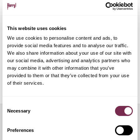
Gestione pratiche amministrative e multe
This website uses cookies
Gestione del noleggio tramite app su dispositivo
mobile
We use cookies to personalise content and ads, to
provide social media features and to analyse our traffic.
We also share information about your use of our site with
ALPHABET PAPERLESS Digital Onboarding
our social media, advertising and analytics partners who
may combine it with other information that you’ve
provided to them or that they’ve collected from your use
of their services.
Off Mode: sospensione temporanea del noleggio
Consent
Necessary
Selection
Servizi aggiuntivi
Preferences