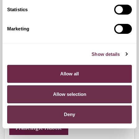
Statistics
Ritiro Usato
I nostri esperti ti forniranno una valutazione gratuita della
Marketing
tua auto.
Show details
Pneumatici n.4 invernali
Allow all
Durante i mesi invernali potrai equipaggiare la tua vettura
anche con pneumatici termici (se montabili sui cerchi in
Allow selection
dotazione), o in alternativa, qualora fosse possibile, con
catene da neve.
Deny
Franchigie ridotte