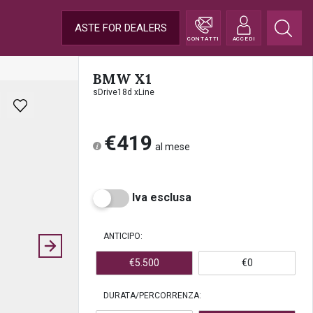
ASTE FOR DEALERS
CONTATTI
ACCEDI
BMW X1
sDrive18d xLine
€419
al mese
Iva esclusa
ANTICIPO:
€5.500
€0
DURATA/PERCORRENZA: