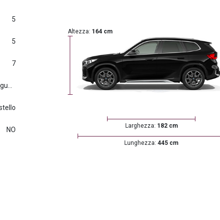
5
Altezza:
164 cm
5
7
Euro6.d tmp (2016/427) e seguenti
stello
Larghezza:
182 cm
NO
Lunghezza:
445 cm