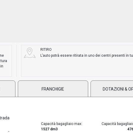
RITIRO
ane
L’auto potrà essere ritirata in uno dei centri presenti in tut
ttura
 in
I
FRANCHIGIE
DOTAZIONI & O
trada
Capacità bagagliaio max:
Capacità bagagliai
1527 dm3
47
-