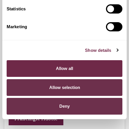
Statistics
Ritiro Usato
I nostri esperti ti forniranno una valutazione gratuita della
Marketing
tua auto.
Show details
Pneumatici n.4 invernali
Allow all
Durante i mesi invernali potrai equipaggiare la tua vettura
anche con pneumatici termici (se montabili sui cerchi in
Allow selection
dotazione), o in alternativa, qualora fosse possibile, con
catene da neve.
Deny
Franchigie ridotte