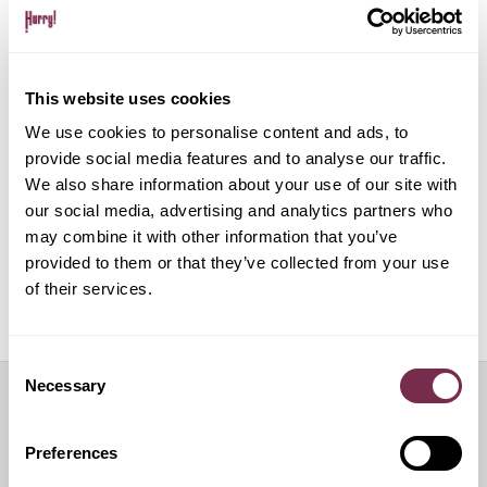
Gestione pratiche amministrative e multe
This website uses cookies
Gestione del noleggio tramite app su dispositivo
mobile
We use cookies to personalise content and ads, to
provide social media features and to analyse our traffic.
We also share information about your use of our site with
ALPHABET PAPERLESS Digital Onboarding
our social media, advertising and analytics partners who
may combine it with other information that you’ve
provided to them or that they’ve collected from your use
of their services.
Off Mode: sospensione temporanea del noleggio
Consent
Necessary
Selection
Servizi aggiuntivi
Preferences