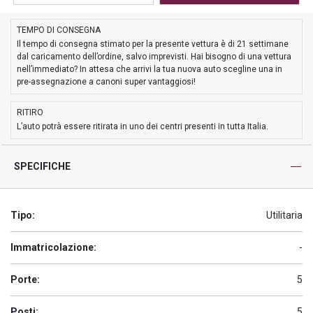
TEMPO DI CONSEGNA
Il tempo di consegna stimato per la presente vettura è di 21 settimane
dal caricamento dell’ordine, salvo imprevisti. Hai bisogno di una vettura
nell’immediato? In attesa che arrivi la tua nuova auto scegline una in
pre-assegnazione a canoni super vantaggiosi!
RITIRO
L’auto potrà essere ritirata in uno dei centri presenti in tutta Italia.
SPECIFICHE
Tipo:
Utilitaria
Immatricolazione:
-
Porte:
5
Posti:
5