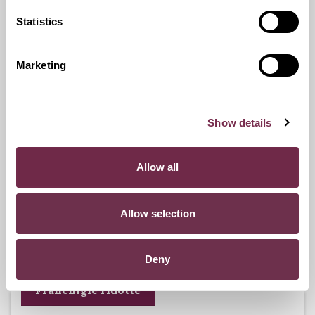
Statistics
Ritiro Usato
I nostri esperti ti forniranno una valutazione gratuita della
Marketing
tua auto.
Show details
Pneumatici n.4 invernali
Allow all
Durante i mesi invernali potrai equipaggiare la tua vettura
anche con pneumatici termici (se montabili sui cerchi in
Allow selection
dotazione), o in alternativa, qualora fosse possibile, con
catene da neve.
Deny
Franchigie ridotte