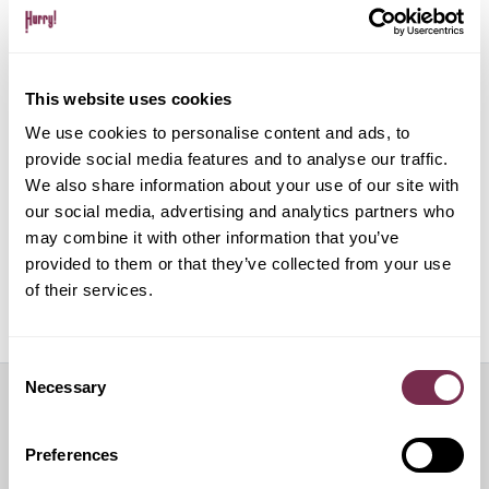
Gestione pratiche amministrative e multe
This website uses cookies
Gestione del noleggio tramite app su dispositivo
mobile
We use cookies to personalise content and ads, to
provide social media features and to analyse our traffic.
We also share information about your use of our site with
ALPHABET PAPERLESS Digital Onboarding
our social media, advertising and analytics partners who
may combine it with other information that you’ve
provided to them or that they’ve collected from your use
of their services.
Off Mode: sospensione temporanea del noleggio
Consent
Necessary
Selection
Servizi aggiuntivi
Preferences