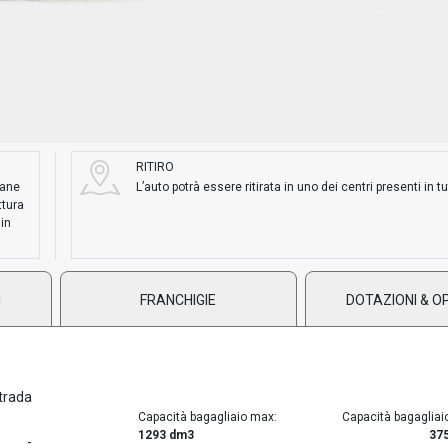
RITIRO
mane
L’auto potrà essere ritirata in uno dei centri presenti in tut
ttura
 in
I
FRANCHIGIE
DOTAZIONI & O
trada
Capacità bagagliaio max:
Capacità bagagliai
1293 dm3
37
-