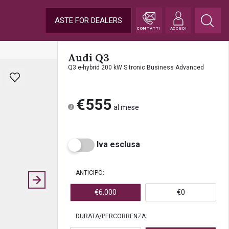
ASTE FOR DEALERS
CONTATTI
ACCEDI
Audi Q3
Q3 e-hybrid 200 kW S tronic Business Advanced
€555
al mese
Iva esclusa
ANTICIPO:
€6.000
€0
DURATA/PERCORRENZA: