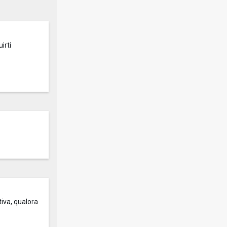
irti
tiva, qualora