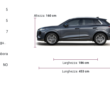
5
Altezza:
160 cm
5
7
Euro6.d tmp (2016/427) e seguenti
mbora
Larghezza:
186 cm
NO
Lunghezza:
453 cm