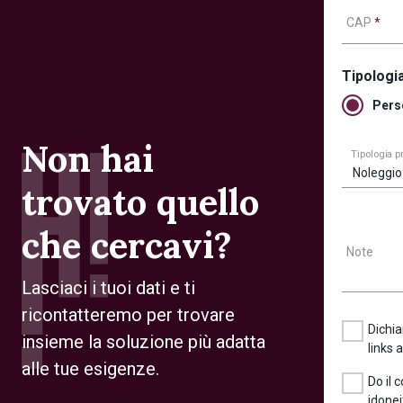
CAP
*
Tipologia
Pers
Non hai
Tipologia 
Noleggio
trovato quello
che cercavi?
Note
Lasciaci i tuoi dati e ti
ricontatteremo per trovare
Dichia
insieme la soluzione più adatta
links 
alle tue esigenze.
Do il 
idonei