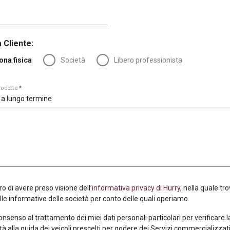
 Cliente:
ona fisica
Società
Libero professionista
prodotto
*
 a lungo termine
ro di avere preso visione dell’
informativa privacy di Hurry
, nella quale tro
alle informative delle società per conto delle quali operiamo
consenso al trattamento dei miei dati personali particolari per verificare 
tà alla guida dei veicoli prescelti per godere dei Servizi commercializzati