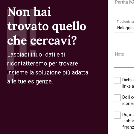
Partita I
Non hai
trovato quello
Tipologia 
Noleggio
che cercavi?
Lasciaci i tuoi dati e ti
Note
ricontatteremo per trovare
insieme la soluzione più adatta
Dichia
alle tue esigenze.
links 
Do il 
idonei
Do, in
elabor
finanz