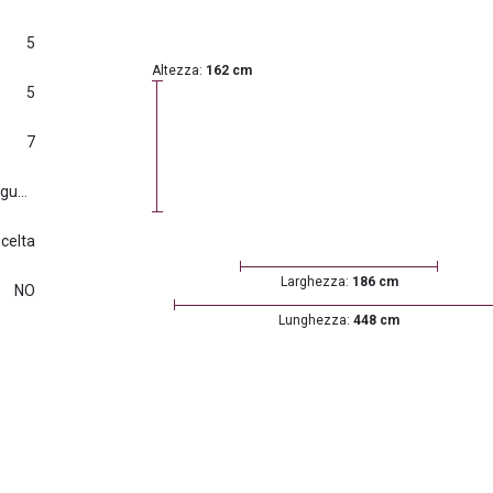
5
Altezza:
162 cm
5
7
Euro6.d tmp (2016/427) e seguenti
scelta
Larghezza:
186 cm
NO
Lunghezza:
448 cm