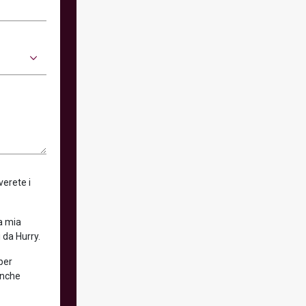
verete i
la mia
 da Hurry.
 per
anche