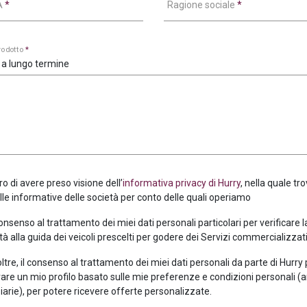
VA
*
Ragione sociale
*
prodotto
*
 a lungo termine
ro di avere preso visione dell’
informativa privacy di Hurry
, nella quale tro
alle informative delle società per conto delle quali operiamo
consenso al trattamento dei miei dati personali particolari per verificare 
tà alla guida dei veicoli prescelti per godere dei Servizi commercializzati
oltre, il consenso al trattamento dei miei dati personali da parte di Hurry
are un mio profilo basato sulle mie preferenze e condizioni personali (
iarie), per potere ricevere offerte personalizzate.