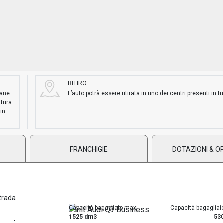
RITIRO
mane
L’auto potrà essere ritirata in uno dei centri presenti in tut
ttura
 in
I
FRANCHIGIE
DOTAZIONI & O
trada
Capacità bagagliaio max:
Capacità bagagliai
1525 dm3
53
-