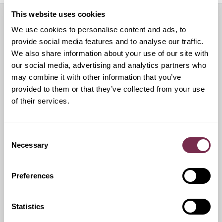
This website uses cookies
We use cookies to personalise content and ads, to
Servizi aggiuntivi
provide social media features and to analyse our traffic.
We also share information about your use of our site with
our social media, advertising and analytics partners who
may combine it with other information that you’ve
Ritiro Usato
provided to them or that they’ve collected from your use
of their services.
I nostri esperti ti forniranno una valutazione gratuita della
tua auto
Consent
Necessary
Selection
Pneumatici invernali
Preferences
Durante i mesi invernali potrai equipaggiare la tua vettura
anche con pneumatici termici (se montabili sui cerchi in
Statistics
dotazione), o in alternativa, qualora fosse possibile, con