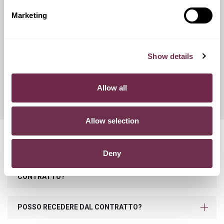
catene da neve.
Marketing
Franchigie ridotte
Show details
Questo servizio ti offre la possibilità di scegliere tra diverse
opzioni di contributo danni, variando conseguentemente
Allow all
l'importo del canone mensile di noleggio.
Allow selection
Domande frequenti
Deny
COSA SUCCEDE SE SUPERO I KM PREVISTI NEL
CONTRATTO?
POSSO RECEDERE DAL CONTRATTO?