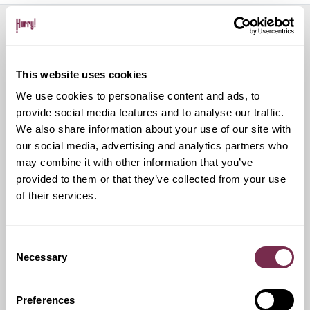
Servizi aggiuntivi
This website uses cookies
We use cookies to personalise content and ads, to
Ritiro Usato
provide social media features and to analyse our traffic.
We also share information about your use of our site with
our social media, advertising and analytics partners who
I nostri esperti ti forniranno una valutazione gratuita della
tua auto
may combine it with other information that you’ve
provided to them or that they’ve collected from your use
of their services.
Pneumatici invernali
Consent
Necessary
Selection
Durante i mesi invernali potrai equipaggiare la tua vettura
anche con pneumatici termici (se montabili sui cerchi in
dotazione), o in alternativa, qualora fosse possibile, con
Preferences