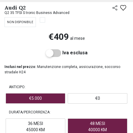
PREASSEGNAZIONE
Audi Q2
Q2 35 TFSI S tronic Business Advanced
NON DISPONIBILE
€409
al mese
Iva esclusa
Inclusi nel prezzo:
Manutenzione completa, assicurazione, soccorso
stradale H24
ANTICIPO:
€5.000
€0
DURATA/PERCORRENZA:
36 MESI
48 MESI
45000 KM
40000 KM