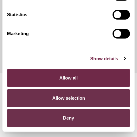
catene da neve.
Statistics
Franchigie ridotte
Marketing
Questo servizio ti offre la possibilità di scegliere tra diverse
opzioni di contributo danni, variando conseguentemente
l'importo del canone mensile di noleggio.
Show details
Allow all
Domande frequenti
Allow selection
POSSO RECEDERE DAL CONTRATTO?
Deny
COSA SUCCEDE SE SUPERO I KM PREVISTI NEL
CONTRATTO?