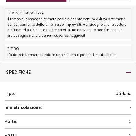
TEMPO DI CONSEGNA
Il tempo di consegna stimato per la presente vettura è di 24 settimane
dal caricamento dell’ordine, salvo imprevisti. Hai bisogno di una vettura
nell’immediato? In attesa che arrivi la tua nuova auto scegline una in
pre-assegnazione a canoni super vantaggiosi!
RITIRO
L’auto potrà essere ritirata in uno dei centri presenti in tutta Italia.
SPECIFICHE
Tipo:
Utilitaria
Immatricolazione:
-
Porte:
5
Posti:
5