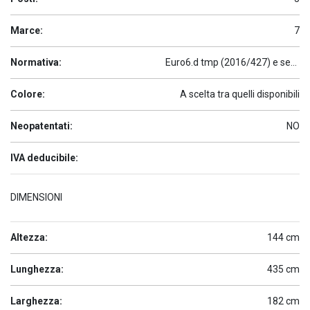
Marce:
7
Normativa:
Euro6.d tmp (2016/427) e seguenti
Colore:
A scelta tra quelli disponibili
Neopatentati:
NO
IVA deducibile:
DIMENSIONI
Altezza:
144 cm
Lunghezza:
435 cm
Larghezza:
182 cm