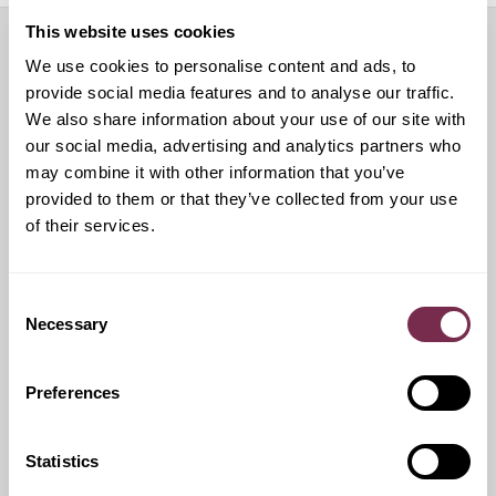
This website uses cookies
We use cookies to personalise content and ads, to
Servizi aggiuntivi
provide social media features and to analyse our traffic.
We also share information about your use of our site with
our social media, advertising and analytics partners who
may combine it with other information that you’ve
Ritiro Usato
provided to them or that they’ve collected from your use
of their services.
I nostri esperti ti forniranno una valutazione gratuita della
tua auto
Consent
Necessary
Selection
Pneumatici invernali
Preferences
Durante i mesi invernali potrai equipaggiare la tua vettura
anche con pneumatici termici (se montabili sui cerchi in
Statistics
dotazione), o in alternativa, qualora fosse possibile, con