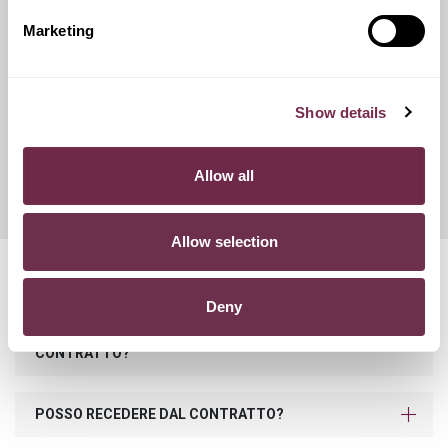
catene da neve.
Marketing
Franchigie ridotte
Show details
Questo servizio ti offre la possibilità di scegliere tra diverse
opzioni di contributo danni, variando conseguentemente
Allow all
l'importo del canone mensile di noleggio.
Allow selection
Domande frequenti
Deny
COSA SUCCEDE SE SUPERO I KM PREVISTI NEL
CONTRATTO?
POSSO RECEDERE DAL CONTRATTO?