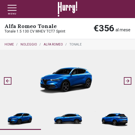
MENU
Alfa Romeo Tonale
€356
NLT PRIVATI
NLT USATO PRIVATI
NLT NUOVO
al mese
Tonale 1.5 130 CV MHEV TCT7 Sprint
HOME
NOLEGGIO
ALFA ROMEO
TONALE
NLT AZIENDE - P.IVA
NLT USATO AZIENDE - P. IVA
NLT USATO
AUTO USATE
FINANZIAMENTO
VALUTA E VENDI