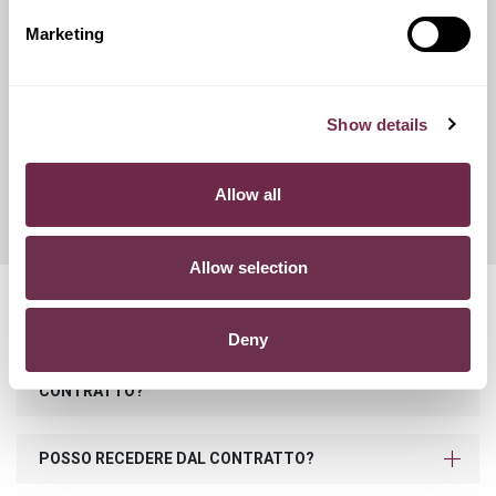
catene da neve.
Marketing
Franchigie ridotte
Show details
Questo servizio ti offre la possibilità di scegliere tra diverse
opzioni di contributo danni, variando conseguentemente
Allow all
l'importo del canone mensile di noleggio.
Allow selection
Domande frequenti
Deny
COSA SUCCEDE SE SUPERO I KM PREVISTI NEL
CONTRATTO?
POSSO RECEDERE DAL CONTRATTO?