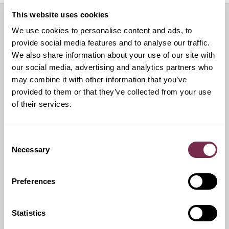
This website uses cookies
We use cookies to personalise content and ads, to
Servizi aggiuntivi
provide social media features and to analyse our traffic.
We also share information about your use of our site with
our social media, advertising and analytics partners who
may combine it with other information that you’ve
Ritiro Usato
provided to them or that they’ve collected from your use
of their services.
I nostri esperti ti forniranno una valutazione gratuita della
tua auto
Consent
Necessary
Selection
Pneumatici invernali
Preferences
Durante i mesi invernali potrai equipaggiare la tua vettura
anche con pneumatici termici (se montabili sui cerchi in
Statistics
dotazione), o in alternativa, qualora fosse possibile, con