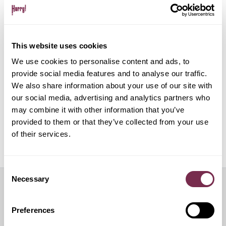
Gestione pratiche amministrative e multe
This website uses cookies
Gestione del noleggio tramite app su dispositivo
mobile
We use cookies to personalise content and ads, to
provide social media features and to analyse our traffic.
We also share information about your use of our site with
ALPHABET PAPERLESS Digital Onboarding
our social media, advertising and analytics partners who
may combine it with other information that you’ve
provided to them or that they’ve collected from your use
of their services.
Off Mode: sospensione temporanea del noleggio
Consent
Necessary
Selection
Servizi aggiuntivi
Preferences