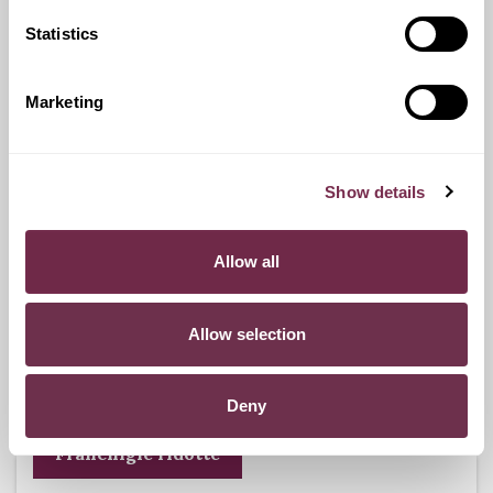
Statistics
Ritiro Usato
I nostri esperti ti forniranno una valutazione gratuita della
Marketing
tua auto.
Show details
Pneumatici n.4 invernali
Allow all
Durante i mesi invernali potrai equipaggiare la tua vettura
anche con pneumatici termici (se montabili sui cerchi in
Allow selection
dotazione), o in alternativa, qualora fosse possibile, con
catene da neve.
Deny
Franchigie ridotte