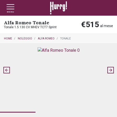
MENU
Alfa Romeo Tonale
€515
NLT PRIVATI
NLT USATO PRIVATI
NLT NUOVO
al mese
Tonale 1.5 130 CV MHEV TCT7 Sprint
HOME
NOLEGGIO
ALFA ROMEO
TONALE
NLT AZIENDE - P.IVA
NLT USATO AZIENDE - P. IVA
NLT USATO
AUTO USATE
FINANZIAMENTO
VALUTA E VENDI