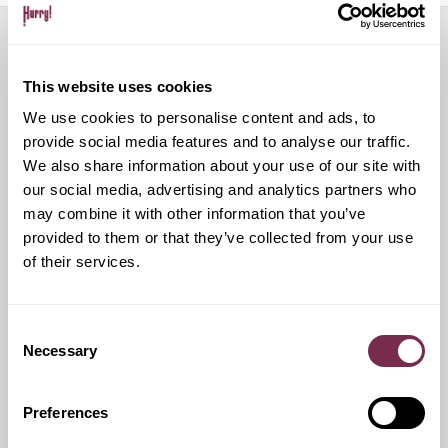
Servizi aggiuntivi
This website uses cookies
We use cookies to personalise content and ads, to
provide social media features and to analyse our traffic.
Pneumatici invernali
We also share information about your use of our site with
our social media, advertising and analytics partners who
Durante i mesi invernali potrai equipaggiare la tua vettura
may combine it with other information that you’ve
anche con pneumatici termici.
provided to them or that they’ve collected from your use
of their services.
Ritiro Usato
Consent
Necessary
Selection
I nostri esperti ti forniranno una valutazione gratuita della
tua auto
Preferences