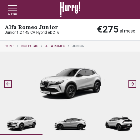
MENU
Alfa Romeo Junior
€275
NLT PRIVATI
NLT USATO PRIVATI
NLT NUOVO
al mese
Junior 1.2 145 CV Hybrid eDCT6
HOME
NOLEGGIO
ALFA ROMEO
JUNIOR
NLT AZIENDE - P.IVA
NLT USATO AZIENDE - P. IVA
NLT USATO
AUTO USATE
FINANZIAMENTO
VALUTA E VENDI