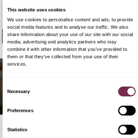
NISSAN QASHQAI
€ 324
This website uses cookies
€292
Qashqai e-Power N-Connecta
We use cookies to personalise content and ads, to provide
36 mesi |
100.000 Km
/mese i.e.
social media features and to analyse our traffic. We also
share information about your use of our site with our social
- 28 GIORNI
3
DISPONIBILI
media, advertising and analytics partners who may
combine it with other information that you’ve provided to
them or that they’ve collected from your use of their
services.
Non hai
trovato quello
Consent
che cercavi?
Necessary
Selection
Lascia qui i tuoi dati e sarai ricontattato,
senza impegno.
Preferences
Statistics