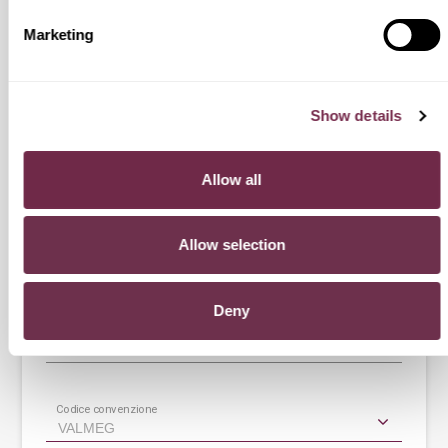
Nome
*
Marketing
Cognome
*
Show details
Allow all
E-mail
*
Allow selection
Telefono
*
Deny
CAP
*