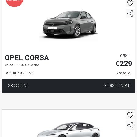
OPEL CORSA
€ 254
€229
Corsa 1.2 100 CV Edition
48 mesi |
40.000 Km
/mese i.e.
- 33 GIORNI
3
DISPONIBILI