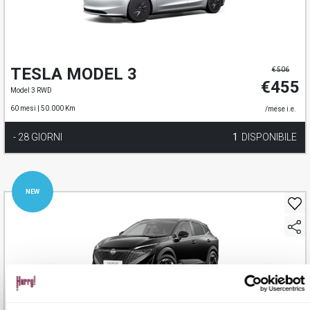
TESLA MODEL 3
€ 506
€455
Model 3 RWD
60 mesi |
50.000 Km
/mese i.e.
- 28 GIORNI
1
DISPONIBILE
NEW