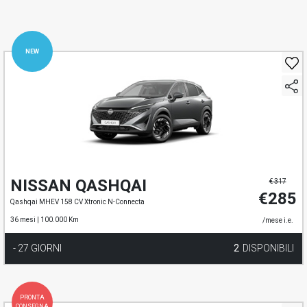
PREASSEGNAZIONE
NEW
NISSAN QASHQAI
€ 317
€285
Qashqai MHEV 158 CV Xtronic N-Connecta
36 mesi |
100.000 Km
/mese i.e.
- 27 GIORNI
2
DISPONIBILI
PRONTA
CONSEGNA