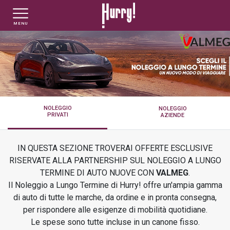
MENU
NLT PRIVATI
NLT USATO PRIVATI
NLT NUOVO
NLT AZIENDE - P.IVA
NLT USATO AZIENDE - P. IVA
NLT USATO
NOLEGGIO
NOLEGGIO
PRIVATI
AZIENDE
AUTO USATE
IN QUESTA SEZIONE TROVERAI OFFERTE ESCLUSIVE
FINANZIAMENTO
RISERVATE ALLA PARTNERSHIP SUL NOLEGGIO A LUNGO
TERMINE DI AUTO NUOVE CON
VALMEG
.
Il Noleggio a Lungo Termine di Hurry! offre un'ampia gamma
VALUTA E VENDI
di auto di tutte le marche, da ordine e in pronta consegna,
per rispondere alle esigenze di mobilità quotidiane.
Le spese sono tutte incluse in un canone fisso.