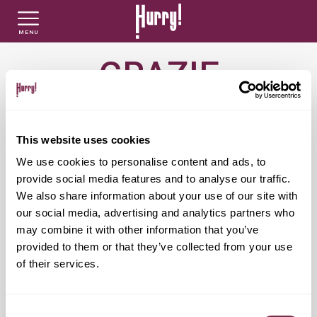
MENU
GRAZIE
NLT PRIVATI
NLT USATO PRIVATI
NLT NUOVO
LA TUA RICHIESTA È STATA PRESA IN
NLT AZIENDE - P.IVA
NLT USATO AZIENDE - P. IVA
NLT USATO
CARICO
This website uses cookies
Ti contatteremo dal numero
06/62289636
o
We use cookies to personalise content and ads, to
AUTO USATE
dalla mail
servizioclienti@popmove.com
provide social media features and to analyse our traffic.
We also share information about your use of our site with
our social media, advertising and analytics partners who
FINANZIAMENTO
may combine it with other information that you’ve
Continua a seguirci
provided to them or that they’ve collected from your use
of their services.
VALUTA E VENDI
ISCRIVITI ALLA NEWSLETTER
Consent