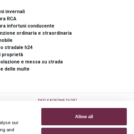
ni invernali
ura RCA
ura infortuni conducente
nzione ordinaria e straordinaria
mobile
so stradale h24
i proprietà
colazione e messa su strada
ne delle multe
PER SAPERNE DI PIÙ
Garanzia sull’usato
Allow all
Auto per neopatentati
alyse our
Servizio di Preassegnazione
ing and