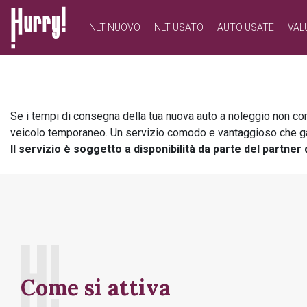
NLT NUOVO
NLT USATO
AUTO USATE
VAL
NLT PRIVATI
NLT USATO PRIVATI
NLT NUOVO
NLT AZIENDE - P.IVA
NLT USATO AZIENDE - P. IVA
NLT USATO
Se i tempi di consegna della tua nuova auto a noleggio non corr
veicolo temporaneo. Un servizio comodo e vantaggioso che garant
Il servizio è soggetto a disponibilità da parte del partner 
AUTO USATE
FINANZIAMENTO
VALUTA E VENDI
Come si attiva