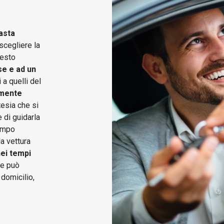
asta
scegliere la
uesto
se e ad un
a quelli del
amente
tesia che si
 di guidarla
tempo
la vettura
ei tempi
 e può
 domicilio,