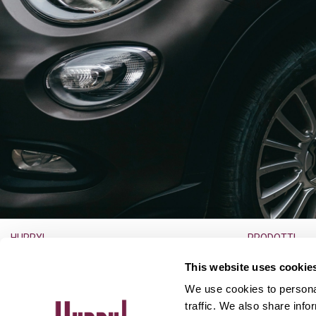
HURRY!
PRODOTTI
L’azienda
Noleggio a lun
This website uses cookie
Lavora con noi
Noleggio usato
We use cookies to personal
Ufficio Stampa
Auto usate
traffic. We also share info