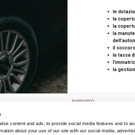
le dotazio
la copert
la copert
la manute
dell’auto
il soccor
la tassa d
l’immatri
la gestio
SUPPORTO
go termine
F.A.Q.
s
Condizioni di vendita
ise content and ads, to provide social media features and to an
Diritto di reso dell’usato
rmation about your use of our site with our social media, advertis