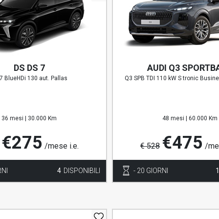
DS DS 7
AUDI Q3 SPORTB
7 BlueHDi 130 aut. Pallas
Q3 SPB TDI 110 kW S tronic Busi
36 mesi |
30.000 Km
48 mesi |
60.000 Km
€275
€475
/mese i.e.
€ 528
/mes
RNI
4
DISPONIBILI
- 20 GIORNI