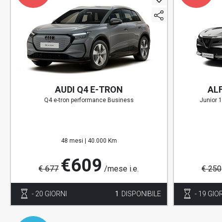
AUDI Q4 E-TRON
AL
Q4 e-tron performance Business
Junior 
48 mesi |
40.000 Km
€609
€ 677
/mese i.e.
€ 250
- 20 GIORNI
1
DISPONIBILE
- 19 GIO