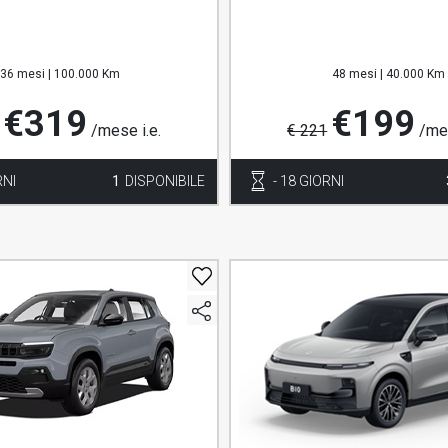
36 mesi |
100.000 Km
48 mesi |
40.000 Km
€319
€199
/mese i.e.
€ 221
/mes
RNI
1
DISPONIBILE
- 18 GIORNI