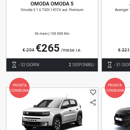
OMODA OMODA 5
Omoda 5 1.6 TGDI 147CV aut. Premium
Avenger 
36 mesi |
100.000 Km
€265
€ 294
/mese i.e.
€ 321
- 32 GIORNI
2
DISPONIBILI
- 31 GIO
PRONTA
PRONTA
CONSEGNA
CONSEGNA