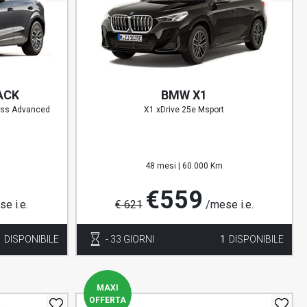
ACK
BMW X1
ness Advanced
X1 xDrive 25e Msport
48 mesi |
60.000 Km
€559
e i.e.
€ 621
/mese i.e.
1
DISPONIBILE
- 33 GIORNI
1
DISPONIBILE
MAXI
OFFERTA