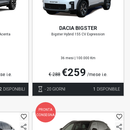
DACIA BIGSTER
Acenta
Bigster Hybrid 155 CV Expression
m
36 mesi |
100.000 Km
€259
e i.e.
€ 288
/mese i.e.
2
DISPONIBILI
- 20 GIORNI
1
DISPONIBILE
PRONTA
CONSEGNA