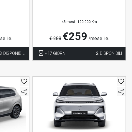
48 mesi |
120.000 Km
€259
e i.e.
€ 288
/mese i.e.
3
DISPONIBILI
- 17 GIORNI
2
DISPONIBILI