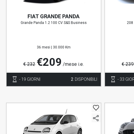
FIAT GRANDE PANDA
Grande Panda 1.2 100 CV S&S Business
208 
36 mesi |
30.000 Km
€209
€ 232
/mese i.e.
€ 239
- 19 GIORNI
2
DISPONIBILI
- 33 GIO