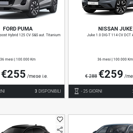
FORD PUMA
NISSAN JUKE
ost Hybrid 125 CV S&S aut. Titanium
Juke 1.0 DIG-T 114 CV DCT 
36 mesi |
100.000 Km
36 mesi |
100.000 K
€255
€259
/mese i.e.
€ 288
/mes
RNI
3
DISPONIBILI
- 25 GIORNI