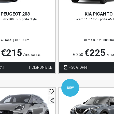
PEUGEOT 208
KIA PICANTO
Turbo 100 CV 5 porte Style
Picanto 1.0 12V 5 porte AM
48 mesi |
40.000 Km
48 mesi |
120.000 K
€215
€225
/mese i.e.
€ 250
/mes
RNI
1
DISPONIBILE
- 20 GIORNI
NEW