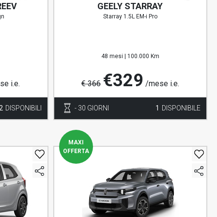
REEV
GEELY STARRAY
gn
Starray 1.5L EM-i Pro
48 mesi |
100.000 Km
€329
e i.e.
€ 366
/mese i.e.
2
DISPONIBILI
- 30 GIORNI
1
DISPONIBILE
MAXI
OFFERTA