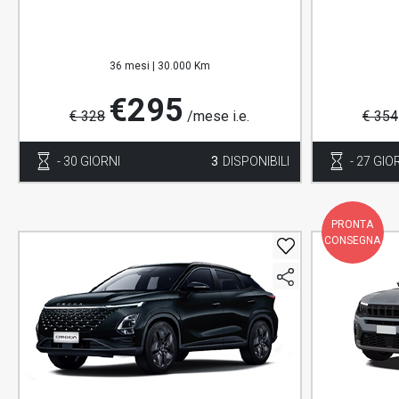
36 mesi |
30.000 Km
€295
€ 328
/mese i.e.
€ 354
- 30 GIORNI
3
DISPONIBILI
- 27 GIO
PRONTA
CONSEGNA