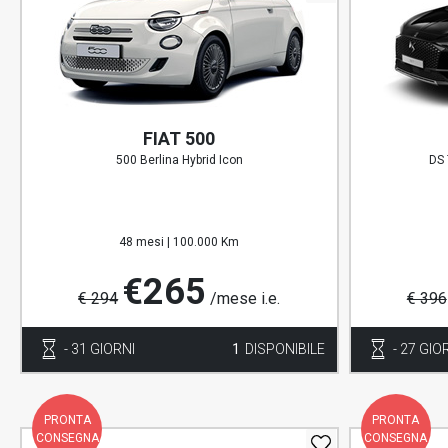
FIAT 500
500 Berlina Hybrid Icon
DS 
48 mesi |
100.000 Km
€265
€ 294
/mese i.e.
€ 396
- 31 GIORNI
1
DISPONIBILE
- 27 GIO
PRONTA
PRONTA
CONSEGNA
CONSEGNA