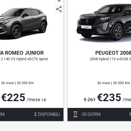
FA ROMEO JUNIOR
PEUGEOT 200
1.2 145 CV Hybrid eDCT6 Sprint
2008 Hybrid 110 e-DCS6 S
36 mesi |
30.000 Km
36 mesi |
30.000 Km
€225
€235
/mese i.e.
€ 261
/mes
RNI
2
DISPONIBILI
- 30 GIORNI