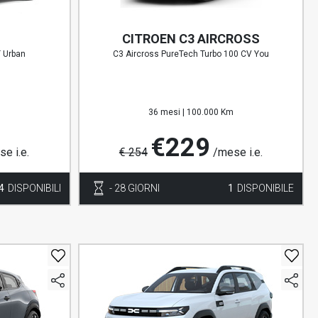
CITROEN C3 AIRCROSS
T Urban
C3 Aircross PureTech Turbo 100 CV You
m
36 mesi |
100.000 Km
€229
e i.e.
€ 254
/mese i.e.
4
DISPONIBILI
- 28 GIORNI
1
DISPONIBILE