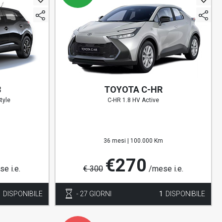
8
TOYOTA C-HR
tyle
C-HR 1.8 HV Active
36 mesi |
100.000 Km
€270
e i.e.
€ 300
/mese i.e.
1
DISPONIBILE
- 27 GIORNI
1
DISPONIBILE