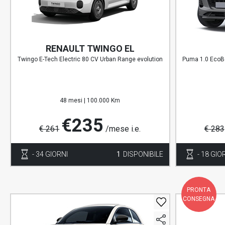
RENAULT TWINGO EL
Twingo E-Tech Electric 80 CV Urban Range evolution
Puma 1.0 EcoBo
48 mesi |
100.000 Km
€235
€ 261
/mese i.e.
€ 283
- 34 GIORNI
1
DISPONIBILE
- 18 GIO
PRONTA
CONSEGNA