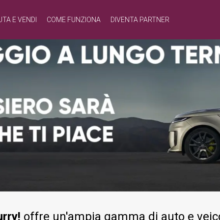
UTA E VENDI
COME FUNZIONA
DIVENTA PARTNER
rry!
offre un'ampia gamma di auto e veicol