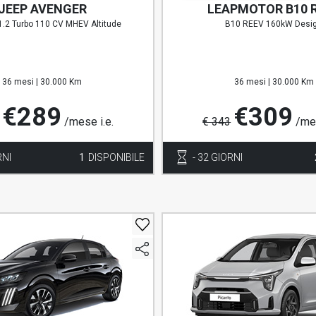
JEEP AVENGER
LEAPMOTOR B10 
1.2 Turbo 110 CV MHEV Altitude
B10 REEV 160kW Desi
36 mesi |
30.000 Km
36 mesi |
30.000 Km
€289
€309
/mese i.e.
€ 343
/mes
RNI
1
DISPONIBILE
- 32 GIORNI