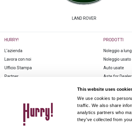
PREASSEGNAZIONE
LAND ROVER
HURRY!
PRODOTTI
L’azienda
Noleggio a lun
Lavora con noi
Noleggio usato
Ufficio Stampa
Auto usate
Partner
Aste for Dealer
Il magazine
This website uses cookie
We use cookies to personal
SEGUICI
traffic. We also share info
analytics partners who may
they’ve collected from your
Hurry Italia S.r.l. - sede legale in Via Canada, 4 - 00196 Roma, CF/Partita IV