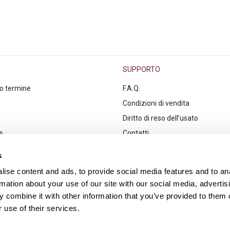
SUPPORTO
go termine
F.A.Q.
Condizioni di vendita
Diritto di reso dell’usato
s
Contatti
s
ise content and ads, to provide social media features and to an
rmation about your use of our site with our social media, advertis
 combine it with other information that you’ve provided to them o
 use of their services.
A 12552361003, iscritta al REA di Roma n.1382839 © Hurry!
2026