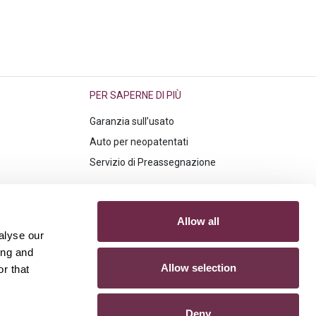
PER SAPERNE DI PIÙ
Garanzia sull’usato
Auto per neopatentati
Servizio di Preassegnazione
Allow all
alyse our
ing and
Allow selection
r that
PRIVACY
COOKIES
PRIVACY CALL CENTER
Deny