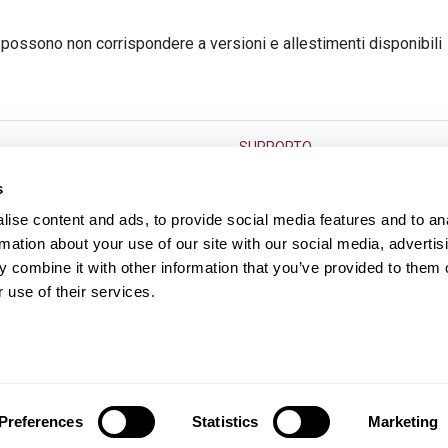
 possono non corrispondere a versioni e allestimenti disponibili
SUPPORTO
go termine
F.A.Q.
s
Condizioni di vendita
ise content and ads, to provide social media features and to an
Diritto di reso dell’usato
rmation about your use of our site with our social media, advertis
 combine it with other information that you’ve provided to them o
s
Contatti
 use of their services.
Preferences
Statistics
Marketing
A 12552361003, iscritta al REA di Roma n.1382839 © Hurry!
2026