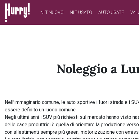
NLT NUOVO
NLT USATO
AUTO USATE
VAL
NLT PRIVATI
NLT USATO PRIVATI
NLT NUOVO
NLT AZIENDE - P.IVA
NLT USATO AZIENDE - P. IVA
NLT USATO
Noleggio a Lu
AUTO USATE
FINANZIAMENTO
Nell’immaginario comune, le auto sportive i fuori strada e i SU
essere definito un luogo comune.
Negli ultimi anni i SUV più richiesti sul mercato hanno visto na
VALUTA E VENDI
delle case produttrici è quella di orientare la produzione verso
con allestimenti sempre più green, motorizzazione con emissi