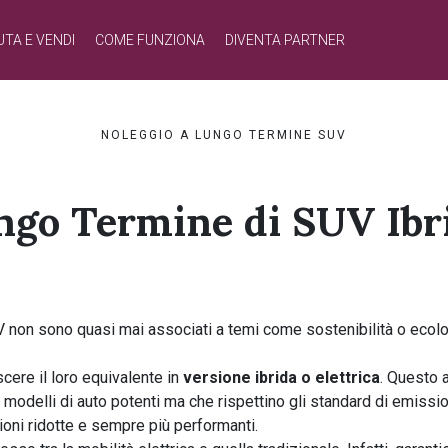
UTA E VENDI
COME FUNZIONA
DIVENTA PARTNER
NOLEGGIO A LUNGO TERMINE SUV
ngo Termine di SUV Ibrid
V non sono quasi mai associati a temi come sostenibilità o ecologi
scere il loro equivalente in
versione ibrida o elettrica
. Questo 
 modelli di auto potenti ma che rispettino gli standard di emissio
oni ridotte e sempre più performanti.