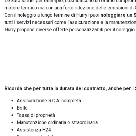
Le auto ibride, per esempio, costituiscono un ottimo compromess
PREASSEGNAZIONE
motore termico ma con una forte riduzione delle emissioni di
Con il noleggio a lungo termine di Hurry! puoi
noleggiare un S
tutti i servizi necessari come l’assicurazione e la manutenzione
Hurry propone diverse offerte personalizzabili per il noleggio a
Ricorda che per tutta la durata del contratto, anche per i S
Assicurazione R.C.A. completa
Bollo
Tassa di proprietà
Manutenzione ordinaria e straordinaria
Assistenza H24