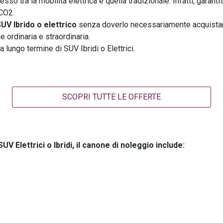
o tra la mobilità elettrica e quella tradizionale. Infatti, garant
 CO2.
UV Ibrido o elettrico
senza doverlo necessariamente acquistar
 ordinaria e straordinaria.
 lungo termine di SUV Ibridi o Elettrici.
SCOPRI TUTTE LE OFFERTE
UV Elettrici o Ibridi, il canone di noleggio include: