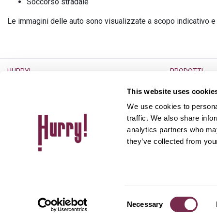
Soccorso stradale
Le immagini delle auto sono visualizzate a scopo indicativo e
HURRY!
PRODOTTI
L’azienda
Noleggio a lun
This website uses cookie
Lavora con noi
Noleggio usato
We use cookies to personal
Ufficio Stampa
Auto usate
traffic. We also share info
analytics partners who may
Partner
Aste for Dealer
they’ve collected from your
Il magazine
SEGUICI
Consent
Necessary
Hurry Italia S.r.l. - sede legale in Via Canada, 4 - 00196 Roma, CF/Partita IV
Selection