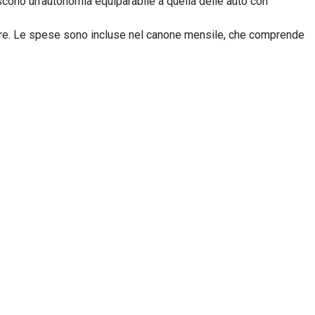
iscono un’autonomia equiparabile a quella delle auto con
e. Le spese sono incluse nel canone mensile, che comprende