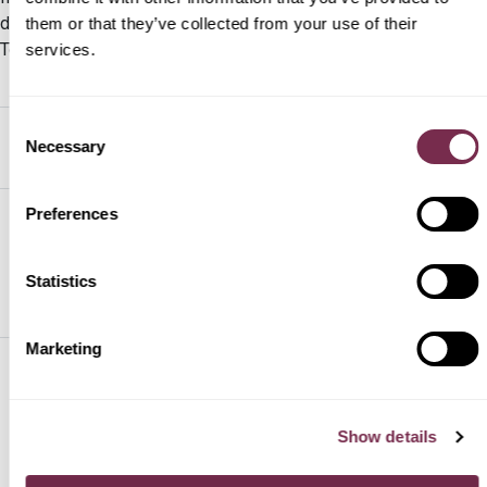
PREASSEGNAZIONE
delle incredibili offerte di Hurry è super scontato. Scegli la tua
them or that they’ve collected from your use of their
Toyota a noleggio lungo termine e dimenticati di ogni stress.
services.
Consent
Necessary
FILTRA PER
ORDINA PER
Selection
Preferences
TOYOTA
Statistics
Marketing
HURRY!
Show details
PRODOTTI