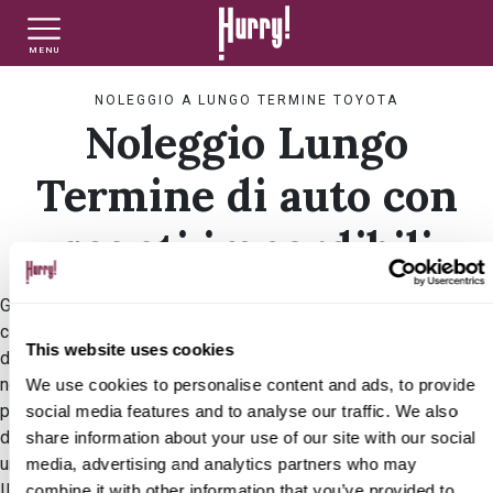
MENU
NLT PRIVATI
NLT USATO PRIVATI
NLT NUOVO
NOLEGGIO A LUNGO TERMINE TOYOTA
Noleggio Lungo
NLT AZIENDE - P.IVA
NLT USATO AZIENDE - P. IVA
NLT USATO
Termine di auto con
sconti imperdibili
AUTO USATE
Guidare una Toyota vuol dire guidare un’auto all’avanguardia,
con design moderno e con le migliori tecnologie
FINANZIAMENTO
This website uses cookies
dell’ibrido. Perché allora non prenderla con la formula del
noleggio a lungo termine? Potrai dire addio a costi imprevisti,
We use cookies to personalise content and ads, to provide
pratiche burocratiche, bollo, assicurazione e manutenzione; non
social media features and to analyse our traffic. We also
VALUTA E VENDI
dovrai preoccuparti della svalutazione e sarai sicuro di aver
share information about your use of our site with our social
un’auto sempre al passo con gli standard di ultima generazione.
media, advertising and analytics partners who may
Il tutto incluso in un canone fisso mensile, che se approfitti
combine it with other information that you’ve provided to