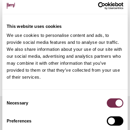
Gestione pratiche amministrative e multe
This website uses cookies
Gestione del noleggio tramite app su dispositivo
mobile
We use cookies to personalise content and ads, to
provide social media features and to analyse our traffic.
We also share information about your use of our site with
ALPHABET PAPERLESS Digital Onboarding
our social media, advertising and analytics partners who
may combine it with other information that you’ve
provided to them or that they’ve collected from your use
of their services.
Off Mode: sospensione temporanea del noleggio
Consent
Necessary
Selection
Servizi aggiuntivi
Preferences