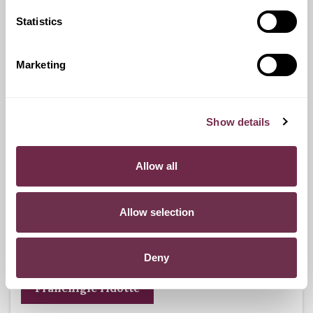
Statistics
Ritiro Usato
I nostri esperti ti forniranno una valutazione gratuita della
Marketing
tua auto.
Show details
Pneumatici n.4 invernali
Allow all
Durante i mesi invernali potrai equipaggiare la tua vettura
anche con pneumatici termici (se montabili sui cerchi in
Allow selection
dotazione), o in alternativa, qualora fosse possibile, con
catene da neve.
Deny
Franchigie ridotte