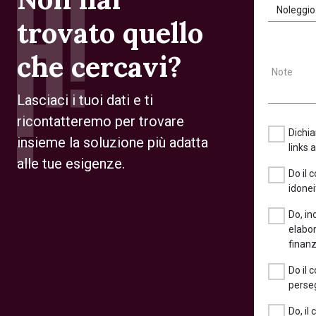
Noleggio
trovato quello
che cercavi?
Note
Lasciaci i tuoi dati e ti
ricontatteremo per trovare
Dichia
insieme la soluzione più adatta
links 
alle tue esigenze.
Do il 
idonei
Do, in
elabor
finanz
Do il 
perseg
Do, il