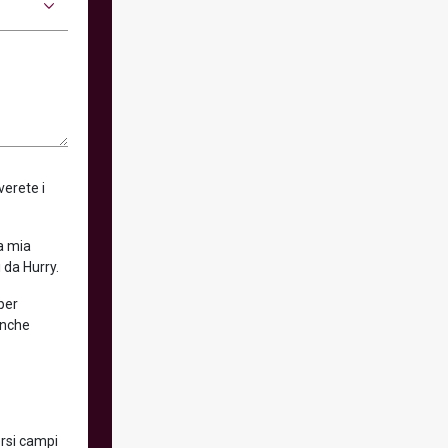
verete i
la mia
 da Hurry.
 per
anche
ersi campi