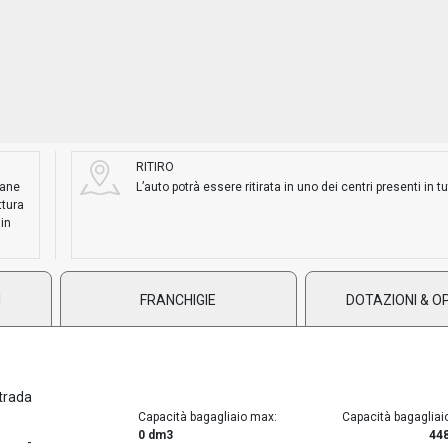
RITIRO
mane
L’auto potrà essere ritirata in uno dei centri presenti in tut
ttura
 in
I
FRANCHIGIE
DOTAZIONI & O
trada
Capacità bagagliaio max:
Capacità bagagliai
0 dm3
44
-