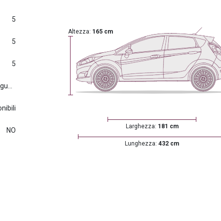
5
Altezza:
165 cm
5
5
Euro6.d tmp (2016/427) e seguenti
nibili
Larghezza:
181 cm
NO
Lunghezza:
432 cm