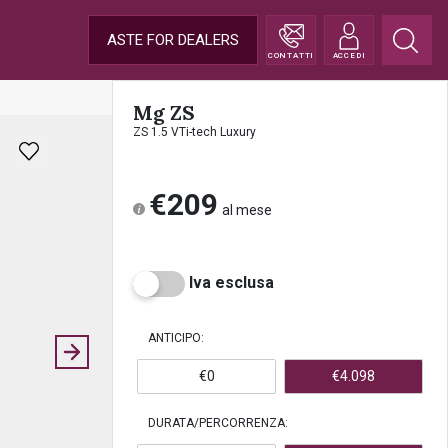
ASTE FOR DEALERS
CONTATTI
ACCEDI
Mg ZS
ZS 1.5 VTi-tech Luxury
€209
al mese
Iva esclusa
ANTICIPO:
€0
€4.098
DURATA/PERCORRENZA: