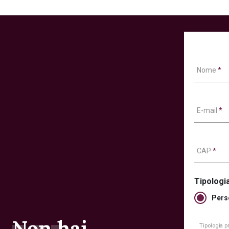
Nome
*
E-mail
*
CAP
*
Tipologia
Pers
Non hai
Tipologia 