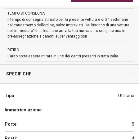
TEMPO DI CONSEGNA
Il tempo di consegna stimato per la presente vettura è di 24 settimane
dal caricamento dell’ordine, salvo imprevisti. Hai bisogno di una vettura
nell’immediato? In attesa che arrivi la tua nuova auto scegline una in
pre-assegnazione a canoni super vantaggiosi!
RITIRO
L’auto potrà essere ritirata in uno dei centri presenti in tutta Italia.
SPECIFICHE
Tipo:
Utilitaria
Immatricolazione:
-
Porte:
5
Posti:
4