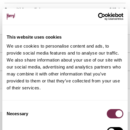
Capacità bagagliaio max:
940 dm3
Capacità bagagliaio min:
245 dm3
This website uses cookies
MOTORE & CONSUMI
We use cookies to personalise content and ads, to
provide social media features and to analyse our traffic.
We also share information about your use of our site with
FRANCHIGIE
our social media, advertising and analytics partners who
may combine it with other information that you’ve
DOTAZIONI & OPTIONAL
provided to them or that they’ve collected from your use
of their services.
Servizi inclusi
Consent
Necessary
Selection