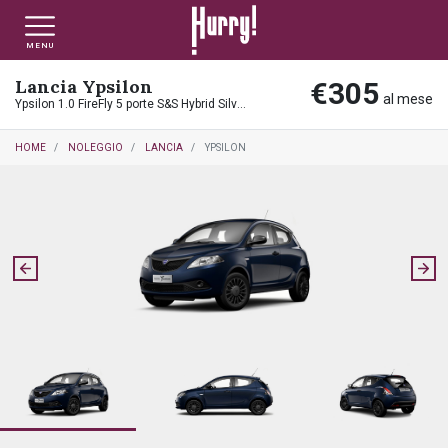
MENU
Lancia Ypsilon
€305
NLT PRIVATI
NLT USATO PRIVATI
NLT NUOVO
al mese
Ypsilon 1.0 FireFly 5 porte S&S Hybrid Silver Plus
HOME
NOLEGGIO
LANCIA
YPSILON
NLT AZIENDE - P.IVA
NLT USATO AZIENDE - P. IVA
NLT USATO
AUTO USATE
FINANZIAMENTO
VALUTA E VENDI