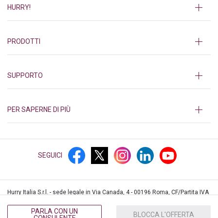
HURRY!
PRODOTTI
SUPPORTO
PER SAPERNE DI PIÙ
SEGUICI
Hurry Italia S.r.l. - sede legale in Via Canada, 4 - 00196 Roma, CF/Partita IVA
12552361003, iscritta al REA di Roma n.1382839 © Hurry!
2026
PARLA CON UN
BLOCCA L'OFFERTA
CONSULENTE
PRIVACY
COOKIES
PRIVACY CALL CENTER